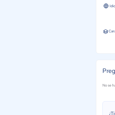
Idi
Car
Preg
No se h
¿T