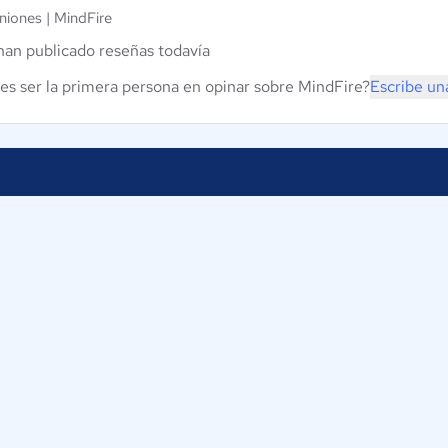
niones |
MindFire
han publicado reseñas todavía
es ser la primera persona en opinar sobre MindFire?
Escribe un
Proveedores
Contáctano
Nuestros servicios
ComparaSof
Av. P.º de l
Iniciar sesión
06600
CDMX
México
os
+52-55-852
info@co