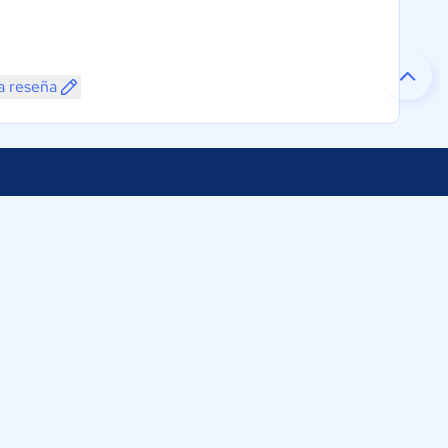
a reseña
Selecciona tu país:
s
tware México
México
a Reforma 296
6-5801
mparasoftware.com