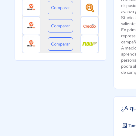
disposi
Comparar
avanza 
Studio 
saliente
Comparar
En prime
represen
campañ
Comparar
A medid
aprenda
persona
podrá a
de cam
¿A qu
Tam