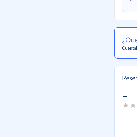
¿Qué
Cuéntal
Reseñ
-