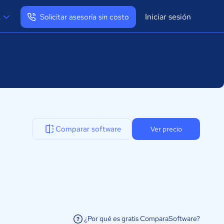
Iniciar sesión
s
Solicitar asesoría sin costo
Ver mi perfil
Cerrar sesión
Comparar software
Ver precio
¿Por qué es gratis ComparaSoftware?