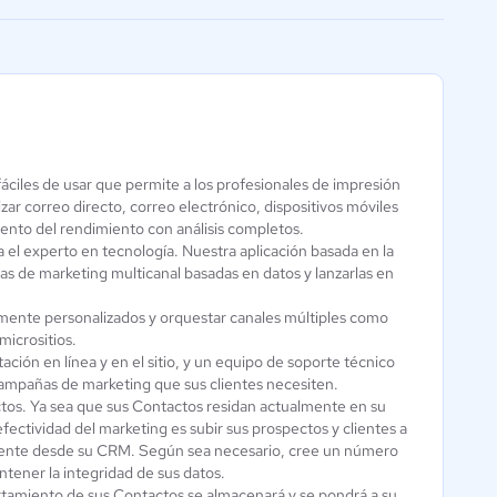
facilitar la conexión
fáciles de usar que permite a los profesionales de impresión
Hype Auditor
zar correo directo, correo electrónico, dispositivos móviles
iento del rendimiento con análisis completos.
5 / 5
 el experto en tecnología. Nuestra aplicación basada en la
as de marketing multicanal basadas en datos y lanzarlas en
mente personalizados y orquestar canales múltiples como
micrositios.
ción en línea y en el sitio, y un equipo de soporte técnico
 campañas de marketing que sus clientes necesiten.
ctos. Ya sea que sus Contactos residan actualmente en su
fectividad del marketing es subir sus prospectos y clientes a
mente desde su CRM. Según sea necesario, cree un número
tener la integridad de sus datos.
tamiento de sus Contactos se almacenará y se pondrá a su