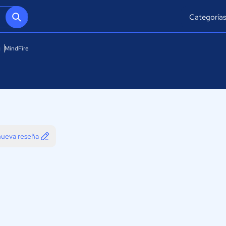
Categoría
g
MindFire
 nueva reseña