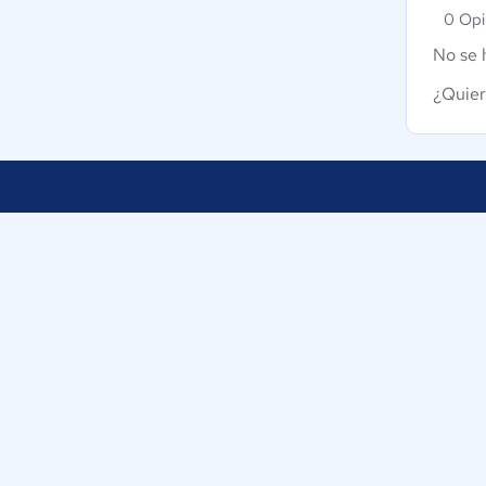
0 Opi
No se 
¿Quier
Nuestra empresa
Ayudamos a empresas de México a
Sobre nosotros
tomar decisiones informadas sobre la
elección de sus herramientas
Blog
digitales.
Eventos
Trabaja con nosotr