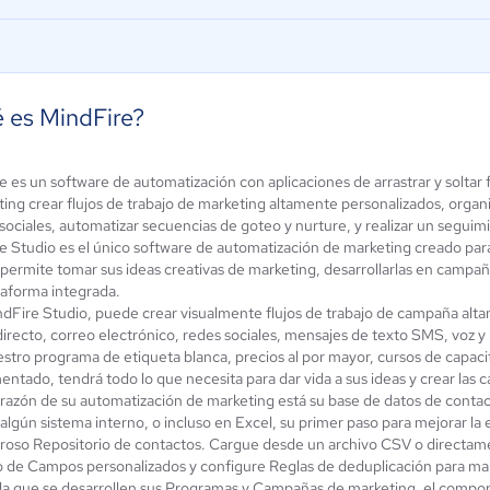
 es MindFire?
 es un software de automatización con aplicaciones de arrastrar y soltar 
FLOWww
atio CRM
ing crear flujos de trabajo de marketing altamente personalizados, organi
Marketing
ún sin
sociales, automatizar secuencias de goteo y nurture, y realizar un seguim
alificación
0 / 5
e Studio es el único software de automatización de marketing creado para
 permite tomar sus ideas creativas de marketing, desarrollarlas en campañ
taforma integrada.
dFire Studio, puede crear visualmente flujos de trabajo de campaña alta
irecto, correo electrónico, redes sociales, mensajes de texto SMS, voz y 
tro programa de etiqueta blanca, precios al por mayor, cursos de capacita
entado, tendrá todo lo que necesita para dar vida a sus ideas y crear las
orazón de su automatización de marketing está su base de datos de conta
lgún sistema interno, o incluso en Excel, su primer paso para mejorar la e
roso Repositorio de contactos. Cargue desde un archivo CSV o directa
do de Campos personalizados y configure Reglas de deduplicación para man
a que se desarrollen sus Programas y Campañas de marketing, el compor