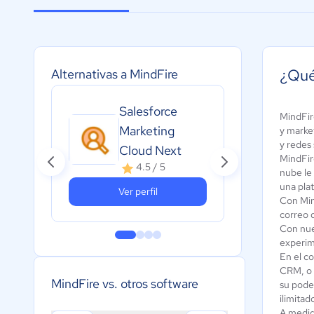
¿Qué
Alternativas a MindFire
Salesforce
MindFire
Cre
Marketing
y market
A
y redes 
Cloud Next
c
MindFir
4.5 / 5
nube le
una pla
Ver perfil
Con Min
correo d
Con nues
experim
En el c
CRM, o a
MindFire vs. otros software
su pode
ilimita
A medid