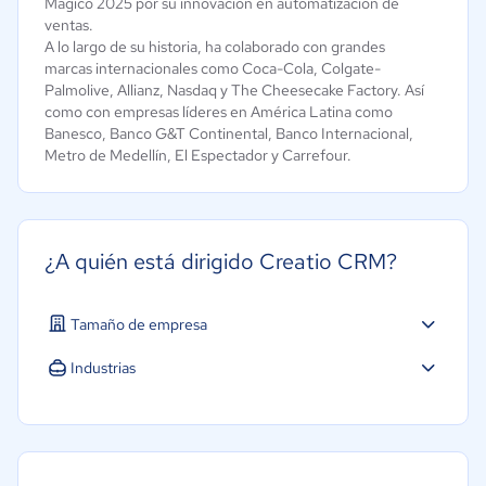
Mágico 2025 por su innovación en automatización de
ventas.
A lo largo de su historia, ha colaborado con grandes
marcas internacionales como Coca-Cola, Colgate-
Palmolive, Allianz, Nasdaq y The Cheesecake Factory. Así
como con empresas líderes en América Latina como
Banesco, Banco G&T Continental, Banco Internacional,
Metro de Medellín, El Espectador y Carrefour.
¿A quién está dirigido Creatio CRM?
Tamaño de empresa
Mediana: 50 a 249 trabajadores
Industrias
Grande: Más de 250 trabajadores
Agricultura
Construcción
Educación