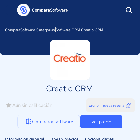
ComparaSoftware
Categorías
Software CRM
Creatio CRM
Creatio CRM
Aún sin calificación
Escribir nueva reseña
Comparar software
Ver precio
Información general
Planes y precios
Funcionalidades