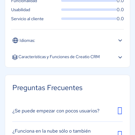
0.0
Funcionalidad
10.000 llamadas a la API por
0.0
Usabilidad
usuario al día.
0.0
Servicio al cliente
Alojamiento cloud
Controles de acceso granulares
Idiomas:
Cumplimiento con SOC 2 Tipo II
Acceso a la academia y
Español
Inglés
Portugués
Características y Funciones de Creatio CRM
comunidad en línea
Soporte básico
Acceso Móvil
Almacenamiento de Documentos
Preguntas Frecuentes
Integración de automatización de marketing
Integración de chat interno
Marketing por correo electrónico
¿Se puede empezar con pocos usuarios?
Evaluación de clientes potenciales
Gestión de tareas
¿Funciona en la nube sólo o también