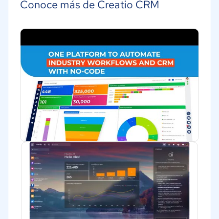
Conoce más de Creatio CRM
Energía
Hotelería / Viajes
Seguros
Legales
Farmacéutica
Bienes raíces
Minorista
Software / TI
Telecomunicaciones
Financiera
Alimentaria
Salud
Manufactura
ONG