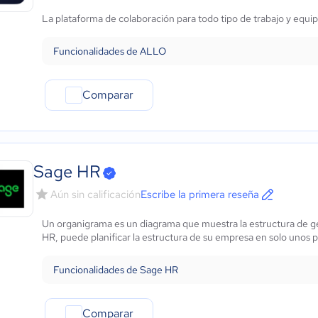
Marketing y Comunicación
La plataforma de colaboración para todo tipo de trabajo y equi
Automotriz
Comercio Electrónico
Funcionalidades de ALLO
Ventas y servicios
Tecnología
Metales y Minería
Comparar
Recursos Humanos
Gastronomía
Aeroespacial y defensa
Turismo
Sage HR
Contabilidad
Aún sin calificación
Escribe la primera reseña
Moda y textiles
Un organigrama es un diagrama que muestra la estructura de ge
HR, puede planificar la estructura de su empresa en solo unos p
Funcionalidades de Sage HR
Comparar