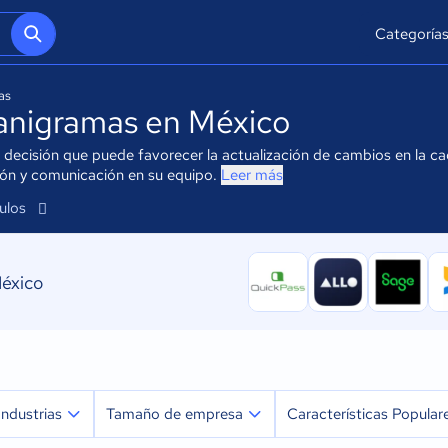
Categoría
as
anigramas en México
ecisión que puede favorecer la actualización de cambios en la cade
ión y comunicación en su equipo.
Leer más
culos
México
Industrias
Tamaño de empresa
Características Popular