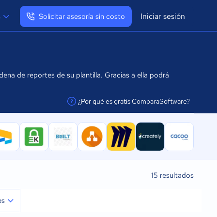
Iniciar sesión
s
Solicitar asesoría sin costo
Ver mi perfil
Cerrar sesión
na de reportes de su plantilla. Gracias a ella podrá
¿Por qué es gratis ComparaSoftware?
facilitar la conexión
15
resultados
es