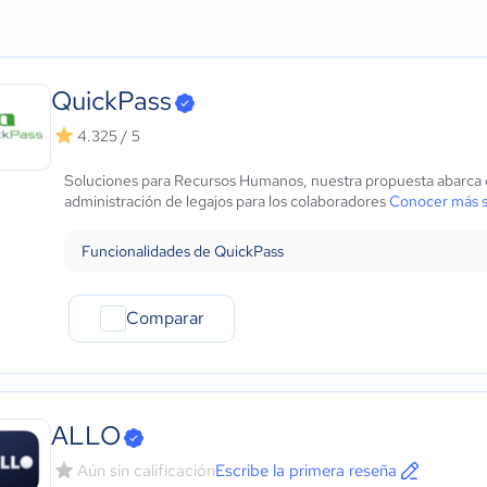
Agricultura
Micro: 1 a 9 trabajadores
Modelos
ows
Construcción
Pequeña: 10 a 49 trabajadores
Arrastrar y soltar
Educación
Mediana: 50 a 249 trabajadores
Control de versiones
Energía
Grande: Más de 250 trabajadores
Fotos de empleados
QuickPass
- iOS Nativo
Hotelería / Viajes
Elementos Interactivos
 - Android Nativo
Seguros
Publicación y uso compa
4.325 / 5
Legales
Soluciones para Recursos Humanos, nuestra propuesta abarca co
Farmacéutica
administración de legajos para los colaboradores
Conocer más 
Bienes raíces
Minorista
Funcionalidades de QuickPass
Software / TI
Telecomunicaciones
Financiera
Comparar
Alimentaria
Salud
Manufactura
ONG
ALLO
Gobierno
Aún sin calificación
Escribe la primera reseña
Transporte y logística