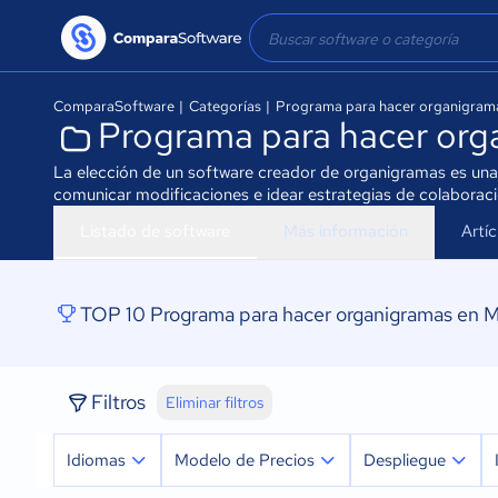
ComparaSoftware
|
Categorías
|
Programa para hacer organigram
Programa para hacer org
La elección de un software creador de organigramas es una d
comunicar modificaciones e idear estrategias de colaborac
Listado de software
Más información
Artí
TOP 10 Programa para hacer organigramas en 
Filtros
Eliminar filtros
Idiomas
Modelo de Precios
Despliegue