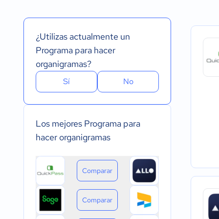
Español
Prueba Gratuita
Nube, SaaS, Web
Inglés
Versión Gratuita
Instalado - Wind
Portugués
Pago Mensual
Instalado - Mac
¿Utilizas actualmente un
Pago anual
Instalado - Linux
Pago de única vez
Dispositivo móvil 
Programa para hacer
Dispositivo móvil
organigramas?
Sí
No
Los mejores Programa para
hacer organigramas
Comparar
Comparar