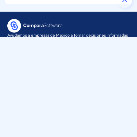
Ayudamos a empresas de México a tomar decisiones informadas
sobre la elección de sus herramientas digitales.
Nuestra empresa
Proveedores
Contáctanos
Selecciona tu país:
México