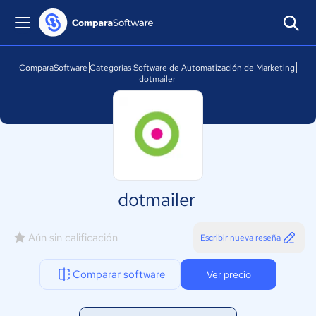
ComparaSoftware
Categorías
Software de Automatización de Marketing
dotmailer
dotmailer
Aún sin calificación
Escribir nueva reseña
Comparar software
Ver precio