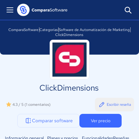
ComparaSoftware
Categorías
Software de Automatización de Marketing
ClickDimensions
ClickDimensions
4.3 / 5
(1 comentarios)
Escribir reseña
Comparar software
Ver precio
Información general
Planes y precios
Funcionalidades
Reseñas