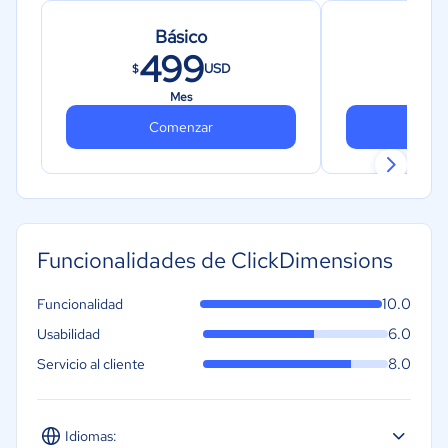
Básico
Ne
499
6
USD
$
$
Mes
Comenzar
Co
Funcionalidades de ClickDimensions
10.0
Funcionalidad
6.0
Usabilidad
8.0
Servicio al cliente
Idiomas: