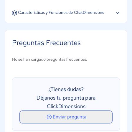
Inglés
Características y Funciones de ClickDimensions
Social Marketing
Análisis y seguimiento del ROI
Preguntas Frecuentes
Pruebas A/B
Segmentación de contactos
No se han cargado preguntas frecuentes.
Email Marketing
Landing Page
Chat
¿Tienes dudas?
Dashboards intuitivos
Déjanos tu pregunta para
Integración API´s
ClickDimensions
Recolección omnicanal de data
Enviar pregunta
Base de datos
Gestión de Leads