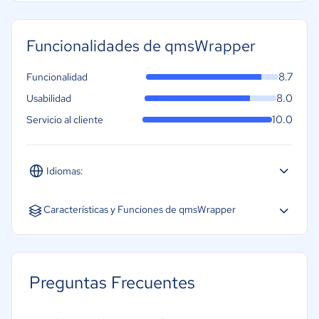
Funcionalidades de qmsWrapper
8.7
Funcionalidad
8.0
Usabilidad
10.0
Servicio al cliente
Idiomas:
Inglés
Características y Funciones de qmsWrapper
Seguimiento de defectos
Control de calidad de proveedores
Preguntas Frecuentes
Gestión de la formación
Gestión de quejas