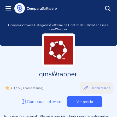
ComparaSoftware
Categorías
Software de Control de Calidad en Línea
qmsWrapper
qmsWrapper
4.3 / 5
(3 comentarios)
Escribir reseña
Comparar software
Ver precio
Información general
Planes y precios
Funcionalidades
Reseñas