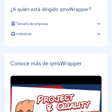
¿A quién está dirigido qmsWrapper?
Tamaño de empresa
Pequeña: 10 a 49 trabajadores
Industrias
Mediana: 50 a 249 trabajadores
Salud
Grande: Más de 250 trabajadores
Conoce más de qmsWrapper