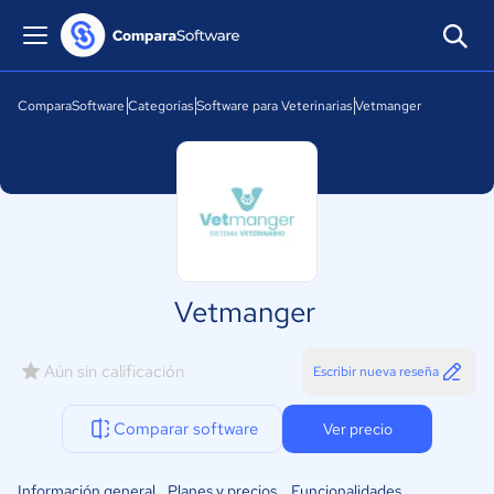
ComparaSoftware
Categorías
Software para Veterinarias
Vetmanger
Vetmanger
Aún sin calificación
Escribir nueva reseña
Comparar software
Ver precio
Información general
Planes y precios
Funcionalidades