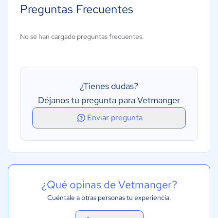
Preguntas Frecuentes
Gestión de citas
Gestión de expedientes de pacientes
No se han cargado preguntas frecuentes.
Gestión de inventarios
Programación de citas
Recordatorios de citas
¿Tienes dudas?
Déjanos tu pregunta para Vetmanger
Enviar pregunta
¿Qué opinas de Vetmanger?
Cuéntale a otras personas tu experiencia.