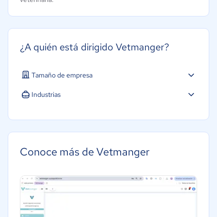
¿A quién está dirigido Vetmanger?
Tamaño de empresa
Pequeña: 10 a 49 trabajadores
Industrias
Software / TI
Tecnología
Conoce más de Vetmanger