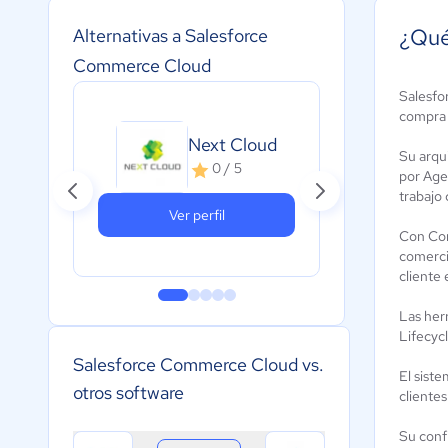
¿Qué
Alternativas a Salesforce
Commerce Cloud
Salesfo
compra 
Mag
Next Cloud
Su arqu
Co
0 / 5
por Agen
3
trabajo
Ver perfil
Con Com
comerci
cliente 
Las her
Lifecyc
Salesforce Commerce Cloud vs.
El sist
otros software
clientes
Su conf