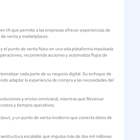
en IA que permite a las empresas ofrecer experiencias de
o de venta y marketplaces.
EcomExperts
Representative24
y el punto de venta físico en una sola plataforma impulsada
Aún sin
Aún sin calificación
s operaciones, recomienda acciones y automatiza flujos de
calificación
omatizar cada parte de su negocio digital. Su enfoque de
endo adaptar la experiencia de compra a las necesidades del
evoluciones y envíos omnicanal, mientras que Revenue
costos y tiempos operativos.
heckout, y un punto de venta moderno que conecta datos de
raestructura escalable que impulsa más de dos mil millones