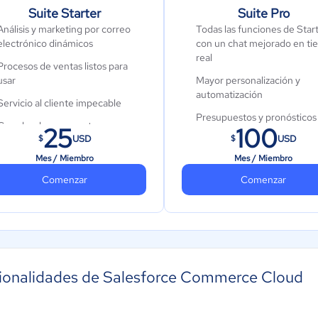
Suite Starter
Suite Pro
Análisis y marketing por correo
Todas las funciones de Star
electrónico dinámicos
con un chat mejorado en t
real
Procesos de ventas listos para
usar
Mayor personalización y
automatización
Servicio al cliente impecable
Presupuestos y pronósticos
Creador de escaparates
25
100
ventas
USD
USD
$
$
simplificado
Acceso a AppExchange
Mes / Miembro
Mes / Miembro
Comenzar
Comenzar
ionalidades de Salesforce Commerce Cloud