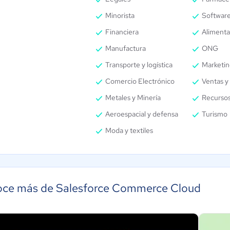
Minorista
Software
Financiera
Alimenta
Manufactura
ONG
Transporte y logística
Marketin
Comercio Electrónico
Ventas y 
Metales y Minería
Recurso
Aeroespacial y defensa
Turismo
Moda y textiles
ce más de Salesforce Commerce Cloud