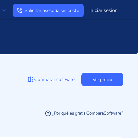
Iniciar sesión
s
Solicitar asesoría sin costo
Ver mi perfil
Cerrar sesión
Comparar software
Ver precio
¿Por qué es gratis ComparaSoftware?
facilitar la conexión