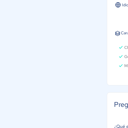
Idi
Car
C
Ge
Ma
Preg
¿Qué 