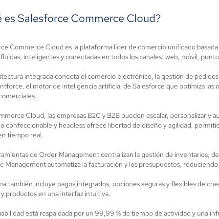
 es Salesforce Commerce Cloud?
rce Commerce Cloud es la plataforma líder de comercio unificado basada 
fluidas, inteligentes y conectadas en todos los canales: web, móvil, punt
ento
SAP CRM
itectura integrada conecta el comercio electrónico, la gestión de pedidos 
mmerce
3.2 / 5
tforce, el motor de inteligencia artificial de Salesforce que optimiza la
.8 / 5
 comerciales.
merce Cloud, las empresas B2C y B2B pueden escalar, personalizar y aut
o confeccionable y headless ofrece libertad de diseño y agilidad, permiti
en tiempo real.
ramientas de Order Management centralizan la gestión de inventarios, d
le Management automatiza la facturación y los presupuestos, reduciendo 
ema también incluye pagos integrados, opciones seguras y flexibles de c
 y productos en una interfaz intuitiva.
iabilidad está respaldada por un 99,99 % de tiempo de actividad y una inf