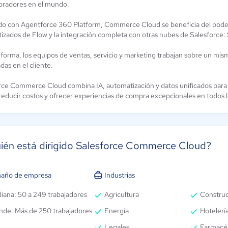
radores en el mundo.
do con Agentforce 360 Platform, Commerce Cloud se beneficia del poder de 
izados de Flow y la integración completa con otras nubes de Salesforce: 
 forma, los equipos de ventas, servicio y marketing trabajan sobre un mi
das en el cliente.
rce Commerce Cloud combina IA, automatización y datos unificados para 
 reducir costos y ofrecer experiencias de compra excepcionales en todos l
ién está dirigido Salesforce Commerce Cloud?
año de empresa
Industrias
iana: 50 a 249 trabajadores
Agricultura
Constru
nde: Más de 250 trabajadores
Energía
Hotelería
Legales
Farmacé