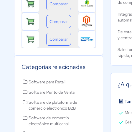
de comp
Comparar
Integra
automat
Comparar
De esta
y centra
Comparar
Salesfo
rápido,
Categorías relacionadas
Software para Retail
¿A qu
Software Punto de Venta
Tam
Software de plataforma de
comercio electrónico B2B
Med
Software de comercio
Gra
electrónico multicanal