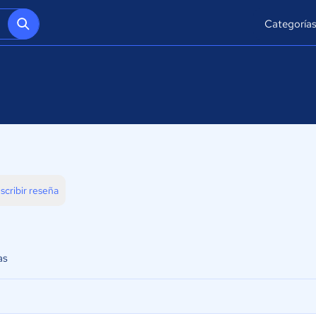
Categoría
scribir reseña
as