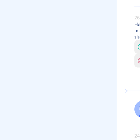
26
He
mu
si
24