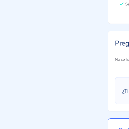
S
Preg
No se h
¿T