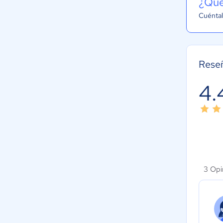
¿Qué
Cuéntal
Rese
4.
3 Opi