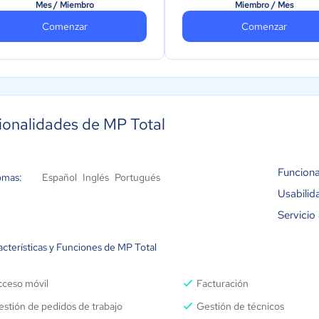
Centro de aprendizaje con 
Mes / Miembro
Miembro / Mes
Programación de mantenimientos
tutoriales
Comenzar
Comenzar
por Lecturas
10 GB de archivos (fotos, P
Portal de solicitudes con logo de
planos, etc)
tu empresa para compartir con
Soporte prioritario por corr
clientes
electrónico
Dashboard personalizados
ionalidades de MP Total
Soporte prioritario por teléfono
y/o videollamada
Funciona
omas:
Español
Inglés
Portugués
Usabilid
Servicio 
acterísticas y Funciones de MP Total
cceso móvil
Facturación
stión de pedidos de trabajo
Gestión de técnicos