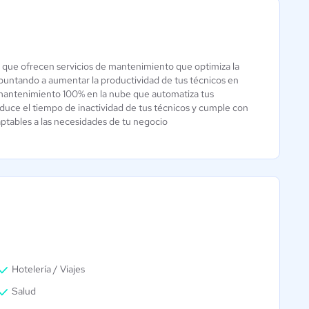
QS - CMMS
 que ofrecen servicios de mantenimiento que optimiza la
SVISION
para la industria
puntando a aumentar la productividad de tus técnicos en
 mantenimiento 100% en la nube que automatiza tus
5 / 5
de la salud
 reduce el tiempo de inactividad de tus técnicos y cumple con
0 / 5
aptables a las necesidades de tu negocio
Hotelería / Viajes
Salud