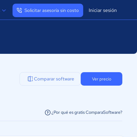
Iniciar sesión
s
Solicitar asesoría sin costo
Ver mi perfil
Cerrar sesión
Comparar software
Ver precio
¿Por qué es gratis ComparaSoftware?
facilitar la conexión