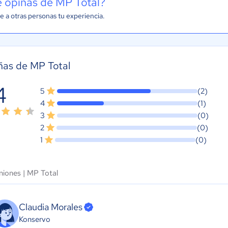
 opinas de MP Total?
e a otras personas tu experiencia.
ñas de MP Total
4
5
(2)
4
(1)
3
(0)
2
(0)
1
(0)
niones |
MP Total
Claudia Morales
Konservo