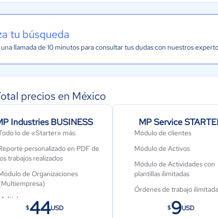
iza tu búsqueda
una llamada de 10 minutos para consultar tus dudas con nuestros expert
otal precios en México
MP Industries BUSINESS
MP Service STARTE
Todo lo de «Starter» más:
Módulo de clientes
Reporte personalizado en PDF de
Módulo de Activos
los trabajos realizados
Módulo de Actividades con
Módulo de Organizaciones
plantillas ilimitadas
(Multiempresa)
Órdenes de trabajo ilimitad
Multialmacenes
44
9
Aplicación móvil
USD
USD
$
$
Integraciones