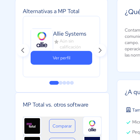
¿Qué
Alternativas a MP Total
Contamo
Allie Systems
Fr
comunic
Aún sin
campo.
calificación
operacio
las nor
Ver perfil
¿A qu
MP Total vs. otros software
Tam
Micr
Comparar
Peq