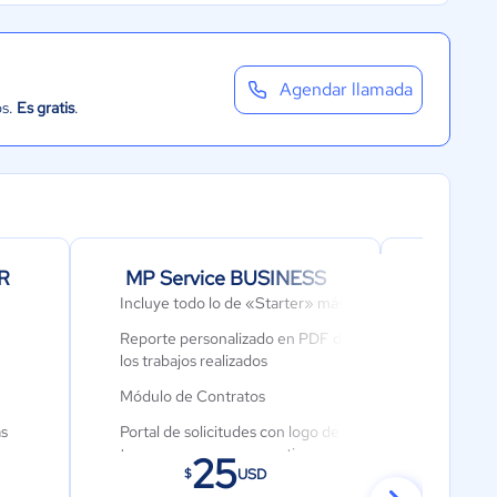
Agendar llamada
os.
Es gratis
.
R
MP Service BUSINESS
MP Indus
Incluye todo lo de «Starter» más:
Incluye t
más:
Reporte personalizado en PDF de
los trabajos realizados
Usuarios
ILIMITA
Módulo de Contratos
Usuarios
as
Portal de solicitudes con logo de
ILIMITA
tu empresa para compartir con
25
USD
$
clientes
Usuarios