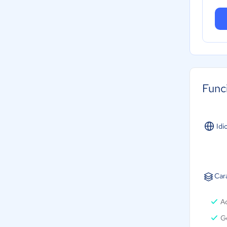
Func
Idi
Car
A
Ge