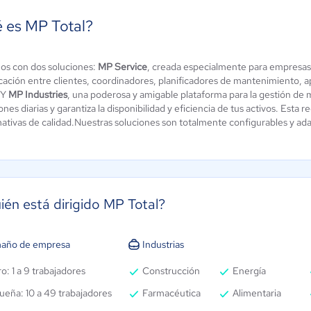
 es MP Total?
s con dos soluciones:
MP Service
, creada especialmente para empresas
acttal One
eMaint CMMS
ación entre clientes, coordinadores, planificadores de mantenimiento, a
 Y
MP Industries
, una poderosa y amigable plataforma para la gestión de
4.3 / 5
4.1 / 5
nes diarias y garantiza la disponibilidad y eficiencia de tus activos. Esta
mativas de calidad.Nuestras soluciones son totalmente configurables y ad
ién está dirigido MP Total?
año de empresa
Industrias
o: 1 a 9 trabajadores
Construcción
Energía
ueña: 10 a 49 trabajadores
Farmacéutica
Alimentaria