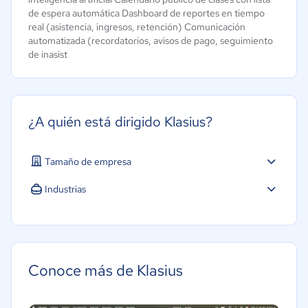
de espera automática Dashboard de reportes en tiempo
real (asistencia, ingresos, retención) Comunicación
automatizada (recordatorios, avisos de pago, seguimiento
de inasist
¿A quién está dirigido Klasius?
Tamaño de empresa
Micro: 1 a 9 trabajadores
Industrias
Software / TI
Tecnología
Conoce más de Klasius