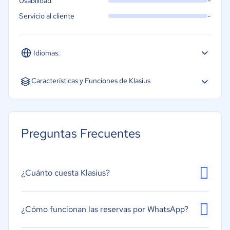
-
Usabilidad
-
Servicio al cliente
Idiomas:
Español
Características y Funciones de Klasius
Gestión de clases y horarios
Gestión de eventos
Preguntas Frecuentes
Gestión de membresías
Procesamiento de pagos
Reserva en línea
¿Cuánto cuesta Klasius?
Seguimiento de la asistencia
¿Cómo funcionan las reservas por WhatsApp?