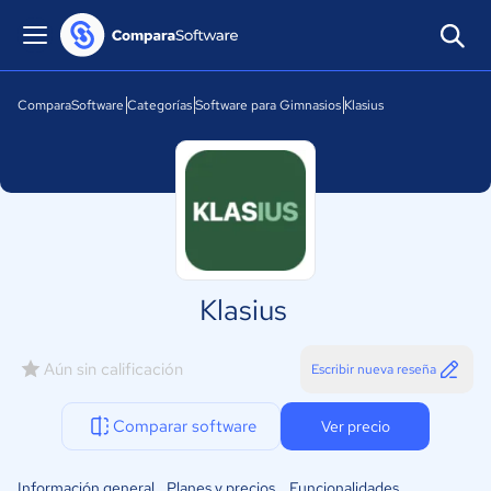
ComparaSoftware
Categorías
Software para Gimnasios
Klasius
Klasius
Aún sin calificación
Escribir nueva reseña
Comparar software
Ver precio
Información general
Planes y precios
Funcionalidades