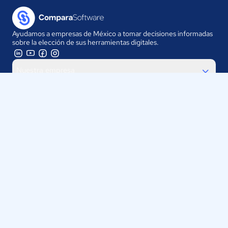
Ayudamos a empresas de México a tomar decisiones informadas
sobre la elección de sus herramientas digitales.
Nuestra empresa
Proveedores
Contáctanos
Selecciona tu país:
México
ComparaSoftware LLC 2025
Políticas de Privacidad
·
Políticas de Cookies
·
Términos y