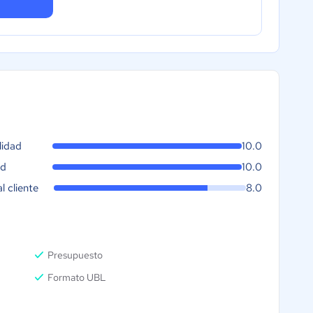
lidad
10.0
ad
10.0
al cliente
8.0
Presupuesto
Formato UBL