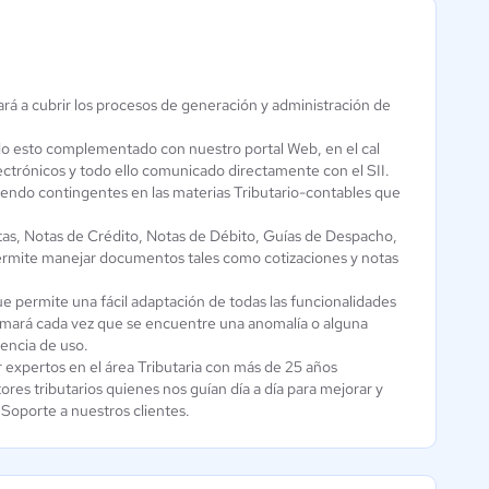
ará a cubrir los procesos de generación y administración de
ibSoft PyME
o esto complementado con nuestro portal Web, en el cal
electrónicos y todo ello comunicado directamente con el SII.
Aún sin
iendo contingentes en las materias Tributario-contables que
calificación
tas, Notas de Crédito, Notas de Débito, Guías de Despacho,
ermite manejar documentos tales como cotizaciones y notas
ue permite una fácil adaptación de todas las funcionalidades
rmará cada vez que se encuentre una anomalía o alguna
iencia de uso.
r expertos en el área Tributaria con más de 25 años
es tributarios quienes nos guían día a día para mejorar y
e Soporte a nuestros clientes.