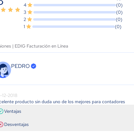
8
4
(0)
3
(0)
2
(0)
1
(0)
niones |
EDIG Facturación en Línea
PEDRO
-12-2018
celente producto sin duda uno de los mejores para contadores
Ventajas
Desventajas