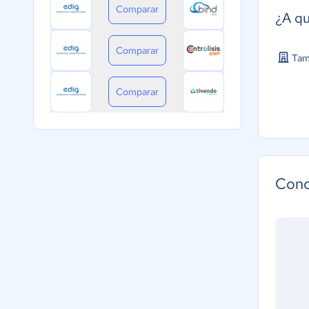
Comparar
¿A qu
Comparar
Tam
Comparar
Cono