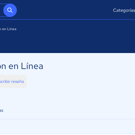
Categoría
n en Línea
n en Línea
scribir reseña
as