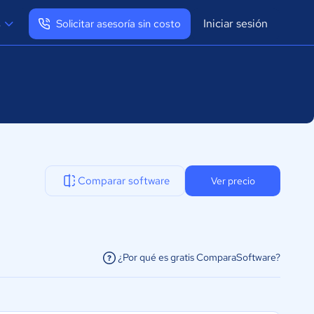
Iniciar sesión
s
Solicitar asesoría sin costo
Ver mi perfil
Cerrar sesión
Comparar software
Ver precio
¿Por qué es gratis ComparaSoftware?
facilitar la conexión