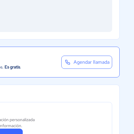
Agendar llamada
os.
Es gratis
.
ación personalizada
información.