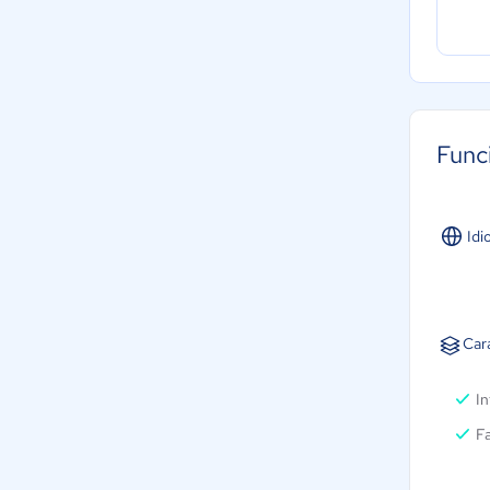
Func
Idi
Car
I
Fa