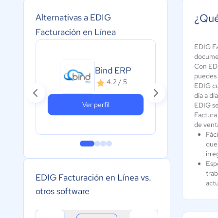
¿Qué
Alternativas a EDIG
Facturación en Línea
EDIG Fac
documen
Con EDI
Bind ERP
Con
puedes c
4.2 / 5
EDIG cu
día a dí
Ver perfil
EDIG se
Factura
de vent
Fáci
que
irre
Espe
trab
EDIG Facturación en Línea vs.
actu
otros software