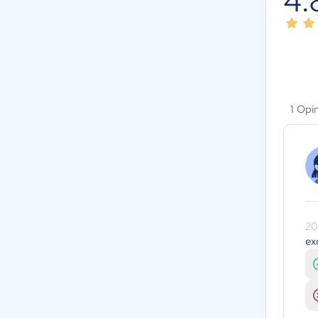
4.
1 Opi
20
ex