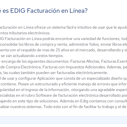
 es EDIG Facturación en Línea?
turación en Línea ofrece un sistema fácil e intuitivo de usar que le ayud
Defontana
tos tributarios electrónicos.
G Facturación en Línea podrás encontrar una variedad de funciones, tod
trolisis ERP
México - Punto
onsolidar los libros de compra y venta, administrar folios, enviar libros 
4.6 / 5
de Venta
enta con el respaldo de mas de 25 años en el mercado, desarrollando y s
a se van actualizando a estos tiempos.
5 / 5
 encarga de los siguientes documentos: Facturas Afectas, Facturas Exen
 de Compra Electrónica, Facturas con Impuestos Adicionales. Además, p
a, las cuales también pueden ser facturadas electrónicamente.
l de usar y configurar Aplicación que consta de un especializado diseño q
 contiene. Posee un estructurado y eficiente manejo de errores que info
gularidad en el ingreso de la información, otorgando una agradable exper
cialistas en el rubro Software de facturación electrónica desarrollado po
ajando en este tipo de soluciones. Además en Edig contamos con consultor
alizar nuestros sistemas. Todo esto con el fin de facilitar tu trabajo y el d