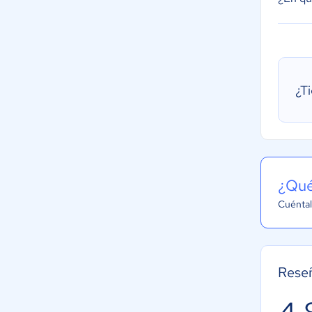
¿T
¿Qué
Cuéntal
Reseñ