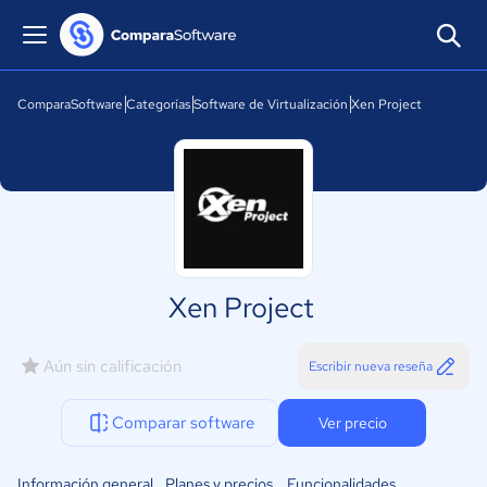
ComparaSoftware
Categorías
Software de Virtualización
Xen Project
Xen Project
Aún sin calificación
Escribir nueva reseña
Comparar software
Ver precio
Información general
Planes y precios
Funcionalidades