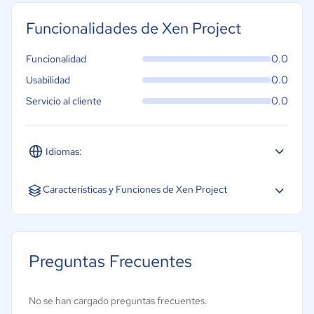
Funcionalidades de Xen Project
0.0
Funcionalidad
0.0
Usabilidad
0.0
Servicio al cliente
Idiomas:
Inglés
Características y Funciones de Xen Project
Archivo y conservación
Control de versiones
Preguntas Frecuentes
Controles o permisos de acceso
Gestión del rendimiento
No se han cargado preguntas frecuentes.
Recuperación de desastres