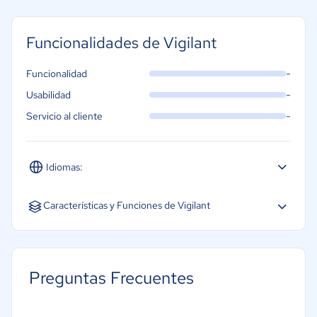
Funcionalidades de Vigilant
-
Funcionalidad
-
Usabilidad
-
Servicio al cliente
Idiomas:
Español
Inglés
Portugués
Características y Funciones de Vigilant
Acceso móvil
Gestión de nóminas
Preguntas Frecuentes
Creación de informes/análisis
Cálculo de horas extra