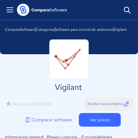
ComparaSoftware
Categorías
Software para control de asistencia
Vigilant
Vigilant
Aún sin calificación
Escribir nueva reseña
Comparar software
Ver precio
Información general
Planes y precios
Funcionalidades