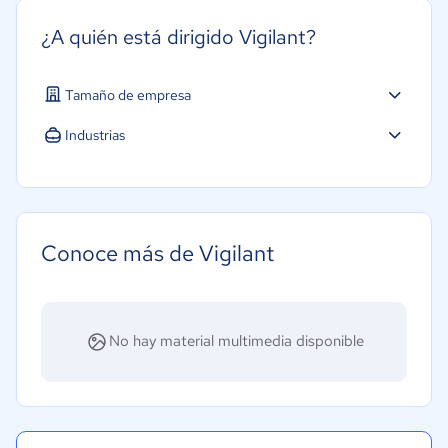
¿A quién está dirigido Vigilant?
Tamaño de empresa
Pequeña: 10 a 49 trabajadores
Industrias
Mediana: 50 a 249 trabajadores
Software / TI
Grande: Más de 250 trabajadores
Tecnología
Recursos Humanos
Conoce más de Vigilant
No hay material multimedia disponible