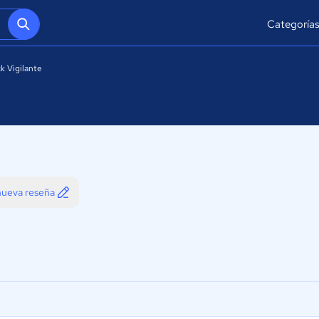
Categoría
ck Vigilante
 nueva reseña