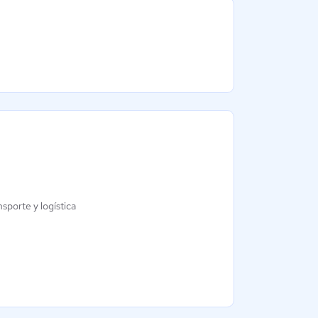
Next Cloud
QuickPass
0 / 5
4.3 / 5
sporte y logística