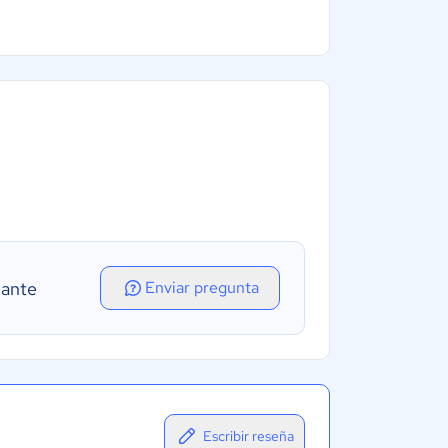
lante
Enviar pregunta
Escribir reseña