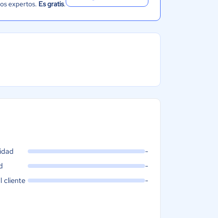
ros expertos.
Es gratis
.
idad
-
d
-
l cliente
-