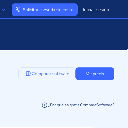
Iniciar sesión
s
Solicitar asesoría sin costo
Ver mi perfil
Cerrar sesión
Comparar software
Ver precio
¿Por qué es gratis ComparaSoftware?
facilitar la conexión