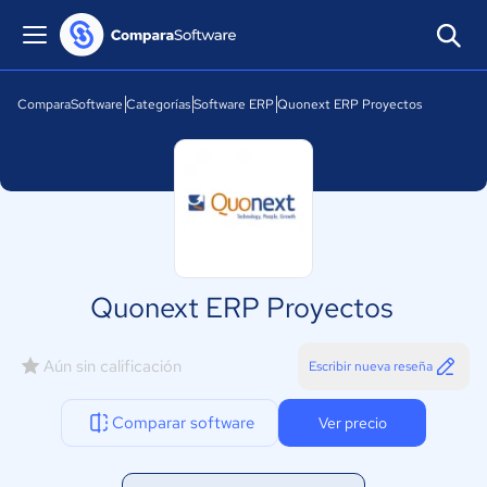
ComparaSoftware
Categorías
Software ERP
Quonext ERP Proyectos
Quonext ERP Proyectos
Aún sin calificación
Escribir nueva reseña
Comparar software
Ver precio