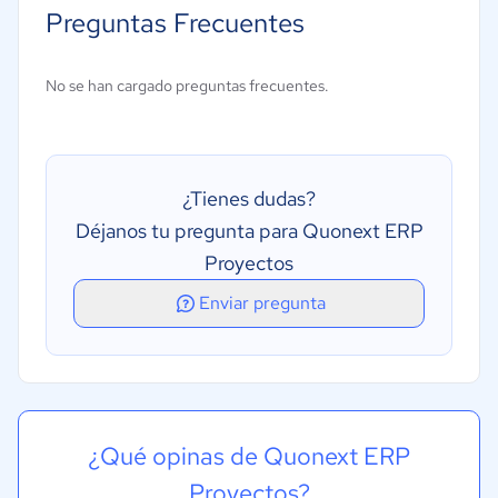
Preguntas Frecuentes
Creación de informes/análisis
Gestión de proyectos
No se han cargado preguntas frecuentes.
¿Tienes dudas?
Déjanos tu pregunta para Quonext ERP
Proyectos
Enviar pregunta
¿Qué opinas de Quonext ERP
Proyectos?