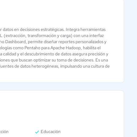
r datos en decisiones estratégicas. Integra herramientas
1G ERP
L (extracción, transformación y carga) con una interfaz
Aún sin
taho Dashboard, permite diseñar reportes personalizados y
calificación
nologías como Pentaho para Apache Hadoop, habilita el
 calidad y el descubrimiento de datos asegura precisión y
aciones que buscan optimizar su toma de decisiones. Es una
a fuentes de datos heterogéneas, impulsando una cultura de
cción
Educación