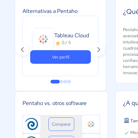
¿Qué
Alternativas a Pentaho
Pentaho
Mic
Tableau Cloud
avanzad
Pow
intuiti
0 / 5
4
cuadros
procesa
Ver perfil
confian
herrami
innovac
¿A qu
Pentaho vs. otros software
Tam
Comparar
Micr