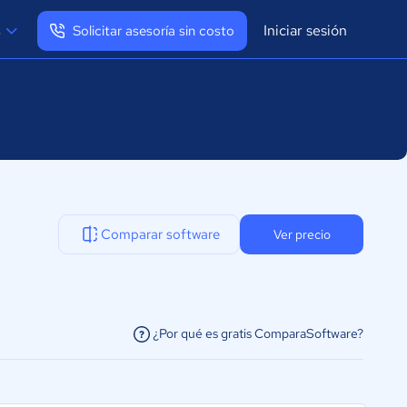
Iniciar sesión
s
Solicitar asesoría sin costo
Ver mi perfil
Cerrar sesión
Comparar software
Ver precio
¿Por qué es gratis ComparaSoftware?
facilitar la conexión