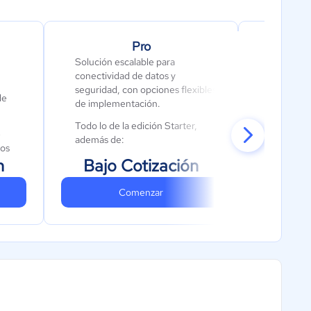
Pro
Solución escalable para
Solución
conectividad de datos y
conectivi
seguridad, con opciones flexibles
herramien
de
de implementación.
incluidas.
Todo lo de la edición Starter,
Todo lo d
e
además de:
de:
tos
n
Bajo Cotización
Bajo
Opciones de implementación en
Generació
la nube y contenedores, con
de inform
soporte
Comenzar
d y
Pentaho 
Procesamiento de datos
Pentaho 
semiestructurados
el
Analyzer
Funciones avanzadas de
seguridad
Informes 
Igualdad de condiciones entre
Herramie
pruebas y producción
datos (de