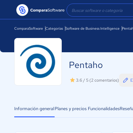
ComparaSoftware
Categorías
Software de Business Intelligence
Penta
Pentaho
E
3.6 / 5
(2 comentarios)
Información general
Planes y precios
Funcionalidades
Reseñ