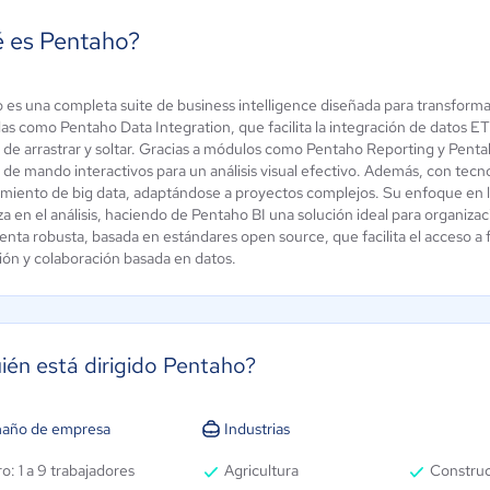
 es Pentaho?
SAP
 es una completa suite de business intelligence diseñada para transforma
rosoft
BusinessObjects
as como Pentaho Data Integration, que facilita la integración de datos ET
er BI
va de arrastrar y soltar. Gracias a módulos como Pentaho Reporting y Pen
BI
 / 5
 de mando interactivos para un análisis visual efectivo. Además, con tec
3.7 / 5
miento de big data, adaptándose a proyectos complejos. Su enfoque en la
za en el análisis, haciendo de Pentaho BI una solución ideal para organiz
enta robusta, basada en estándares open source, que facilita el acceso 
ión y colaboración basada en datos.
ién está dirigido Pentaho?
año de empresa
Industrias
o: 1 a 9 trabajadores
Agricultura
Constru