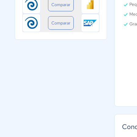
Peq
Comparar
Med
Comparar
Gra
Cono