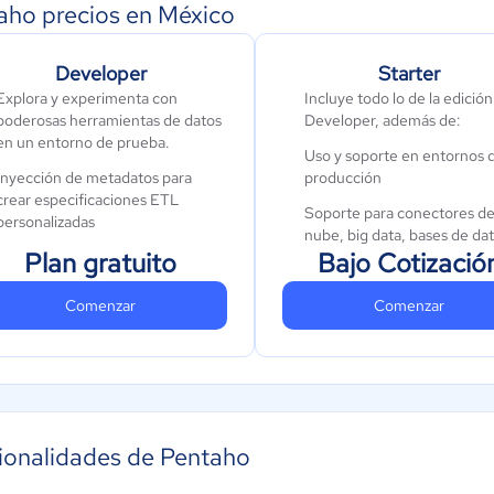
aho precios en México
Developer
Starter
Explora y experimenta con
Incluye todo lo de la edición
poderosas herramientas de datos
Developer, además de:
en un entorno de prueba.
Uso y soporte en entornos 
Inyección de metadatos para
producción
crear especificaciones ETL
Soporte para conectores d
personalizadas
nube, big data, bases de da
Plan gratuito
Bajo Cotizació
Uso ilimitado de la herramienta
columnares, streaming,
ETL (Spoon)
mainframe y CRMs.
Comenzar
Comenzar
Manejo de volúmenes y fuentes
Actualizaciones de segurida
de datos sin restricciones
mantenimiento
Desarrollo de pipelines sin
Actualizaciones generales d
necesidad de programación
producto y correcciones
Un nivel de soporte único
ionalidades de Pentaho