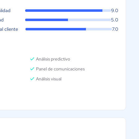
Soporte empresarial
Compatib
lidad
9.0
IWA, Kerb
opciones 
ad
5.0
APIs para
al cliente
7.0
en aplica
Análisis predictivo
Panel de comunicaciones
Análisis visual