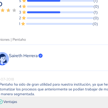
6
5
(1)
4
(0)
3
(1)
2
(0)
1
(0)
niones |
Pentaho
Saireth Herrera
-07-2018
 Pentaho ha sido de gran utilidad para nuestra institución, ya que 
tomatizar los procesos que anteriormente se podían trabajar de m
 manera segmentada.
Ventajas