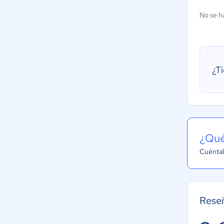
No se h
¿T
¿Qué
Cuéntal
Rese