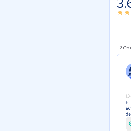
3.
2 Opi
13
El
au
de