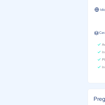
Idi
Car
An
In
Pl
I
Preg