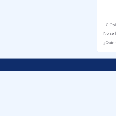
0 Opi
No se 
¿Quier
Nuestra empresa
Ayudamos a empresas de México a
Sobre nosotros
tomar decisiones informadas sobre la
elección de sus herramientas
Blog
digitales.
Eventos
Trabaja con nosotr