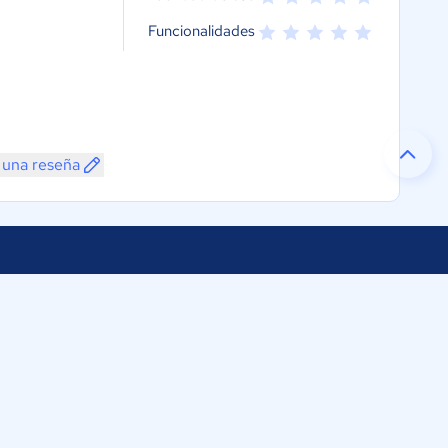
Funcionalidades
 una reseña
Selecciona tu país:
s
tware México
México
a Reforma 296