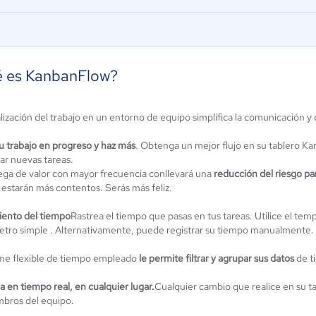
 es KanbanFlow?
alización del trabajo en un entorno de equipo simplifica la comunicación 
i Project
SwiftKanban
ún sin
tu trabajo en progreso y haz más
. Obtenga un mejor flujo en su tablero K
0 / 5
alificación
r nuevas tareas.
ega de valor con mayor frecuencia conllevará una
reducción del riesgo pa
 estarán más contentos. Serás más feliz.
ento del tiempo
Rastrea el tiempo que pasas en tus tareas. Utilice el t
tro simple . Alternativamente, puede registrar su tiempo manualmente.
rme flexible de tiempo empleado
le permite filtrar y agrupar sus datos
de t
 en tiempo real, en cualquier lugar.
Cualquier cambio que realice en su t
mbros del equipo.