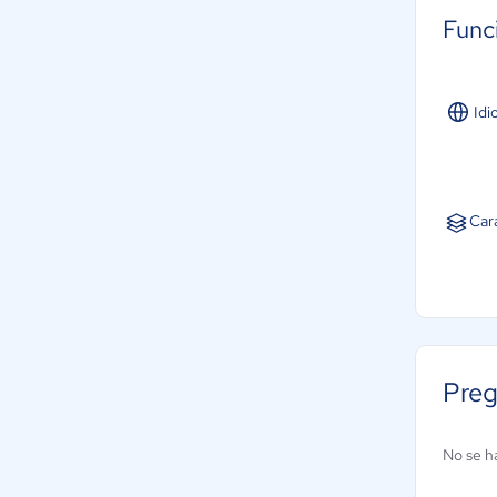
Func
Idi
Car
Preg
No se h