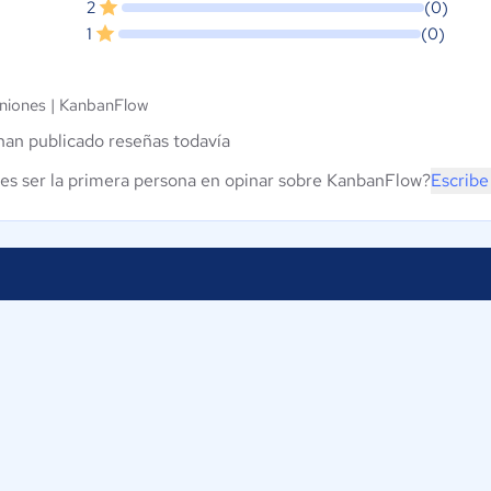
2
(0)
1
(0)
niones |
KanbanFlow
han publicado reseñas todavía
es ser la primera persona en opinar sobre KanbanFlow?
Escribe
Proveedores
Contáctano
Nuestros servicios
ComparaSof
Av. P.º de l
Iniciar sesión
06600
CDMX
México
os