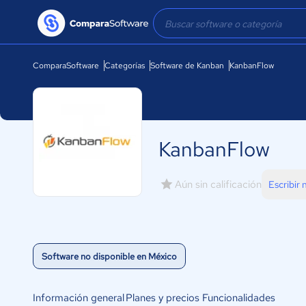
ComparaSoftware
Categorías
Software de Kanban
KanbanFlow
KanbanFlow
Aún sin calificación
Escribir
Software no disponible en México
Información general
Planes y precios
Funcionalidades