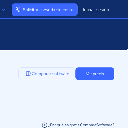
Iniciar sesión
s
Solicitar asesoría sin costo
Ver mi perfil
Cerrar sesión
Comparar software
Ver precio
¿Por qué es gratis ComparaSoftware?