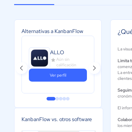
¿Qué
Alternativas a KanbanFlow
La visu
ALLO
Cerr
Aún sin
A
Limita 
calificación
c
comenza
La entr
Ver perfil
clientes
Seguimi
cronóme
El info
KanbanFlow vs. otros software
Colabora
los mie