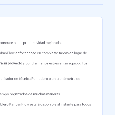
facilitar la conexión
y conduce a una productividad mejorada .
e-Kanban IKS
Oracle
Kanban
Primavera
anbanFlow enfocándose en completar tareas en lugar de
0 / 5
3.8 / 5
ra su proyecto
y pondrá menos estrés en su equipo. Tus
emporizador de técnica Pomodoro o un cronómetro de
iempo registrados de muchas maneras.
ablero KanbanFlow estará disponible al instante para todos