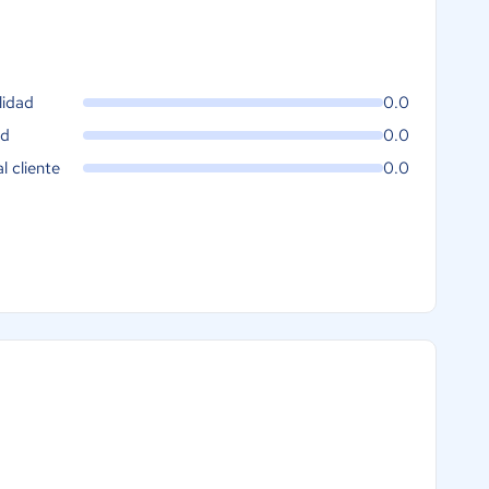
lidad
0.0
ad
0.0
al cliente
0.0