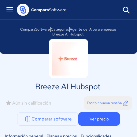
ComparaSoftware
Categorías
Agente de IA para empresas
Breeze AI Hubspot
Breeze AI Hubspot
Aún sin calificación
Escribir nueva reseña
Comparar software
Ver precio
Información general
Planes y precios
Funcionalidades