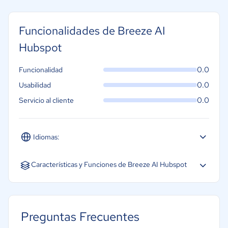
Funcionalidades de Breeze AI
Hubspot
0.0
Funcionalidad
0.0
Usabilidad
0.0
Servicio al cliente
Idiomas:
Español
Inglés
Portugués
Características y Funciones de Breeze AI Hubspot
Decisión autónoma
Planificación de tareas
Preguntas Frecuentes
Integración con sistemas empresariales