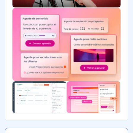
Telecomunicaciones
Financiera
Alimentaria
Salud
Manufactura
ONG
Gobierno
Transporte y logística
Marketing y Comunicación
Automotriz
Comercio Electrónico
Ventas y servicios
Tecnología
Metales y Minería