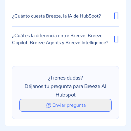
Adquisición de datos y percepción
Interacción en lenguaje natural
¿Cuánto cuesta Breeze, la IA de HubSpot?
Adaptación y aprendizaje
Memoria y contexto persistente
¿Cuál es la diferencia entre Breeze, Breeze
Copilot, Breeze Agents y Breeze Intelligence?
¿Tienes dudas?
Déjanos tu pregunta para Breeze AI
Hubspot
Enviar pregunta