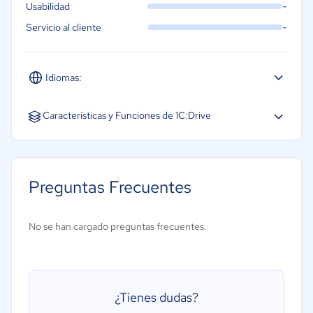
-
Usabilidad
-
Servicio al cliente
Idiomas:
Español
Inglés
Características y Funciones de 1C:Drive
CRM
Gestión de almacén
Preguntas Frecuentes
Gestión de cadena de suministro
Gestión de órdenes de compra
No se han cargado preguntas frecuentes.
Gestión financiera
Creación de informes/análisis
Gestión de inventarios
¿Tienes dudas?
Gestión de la distribución