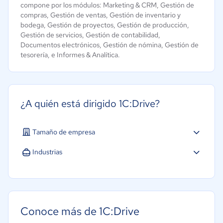
compone por los módulos: Marketing & CRM, Gestión de
compras, Gestión de ventas, Gestión de inventario y
bodega, Gestión de proyectos, Gestión de producción,
Gestión de servicios, Gestión de contabilidad,
Documentos electrónicos, Gestión de nómina, Gestión de
tesorería, e Informes & Analítica.
¿A quién está dirigido 1C:Drive?
Tamaño de empresa
Micro: 1 a 9 trabajadores
Industrias
Pequeña: 10 a 49 trabajadores
Farmacéutica
Mediana: 50 a 249 trabajadores
Minorista
Grande: Más de 250 trabajadores
Software / TI
Conoce más de 1C:Drive
Telecomunicaciones