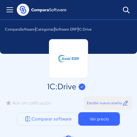
ComparaSoftware
Categorías
Software ERP
1C:Drive
1C:Drive
Aún sin calificación
Escribir nueva reseña
Comparar software
Ver precio