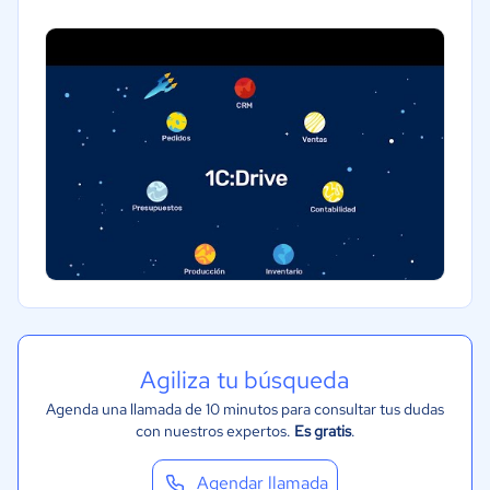
Alimentaria
Salud
Manufactura
Transporte y logística
Automotriz
Ventas y servicios
Tecnología
Gastronomía
Moda y textiles
Agiliza tu búsqueda
Agenda una llamada de 10 minutos para consultar tus dudas
con nuestros expertos.
Es gratis
.
Agendar llamada