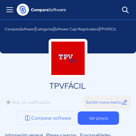
ComparaSoftware
Categorías
Software Caja Registradora
TPVFÁCIL
TPVFÁCIL
Aún sin calificación
Escribir nueva reseña
Comparar software
Ver precio
Información general
Planes y precios
Funcionalidades