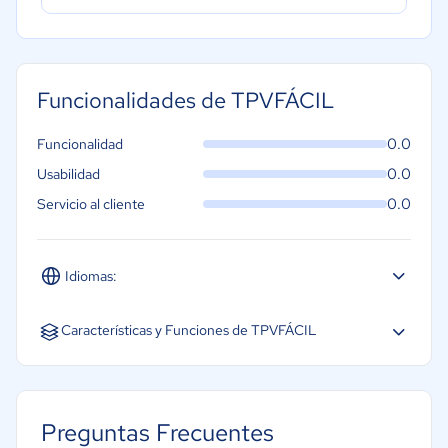
Funcionalidades de TPVFÁCIL
0.0
Funcionalidad
0.0
Usabilidad
0.0
Servicio al cliente
Idiomas:
Inglés
Características y Funciones de TPVFÁCIL
Recibos
Control de facturación
Preguntas Frecuentes
Fidelización de clientes