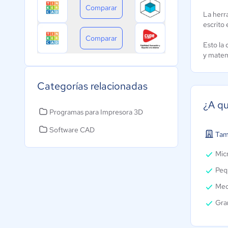
Comparar
La herr
escrito
Comparar
Esto la 
y matem
Categorías relacionadas
¿A qu
Programas para Impresora 3D
Software CAD
Tam
Micr
Peq
Med
Gra