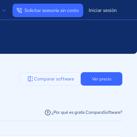
Iniciar sesión
s
Solicitar asesoría sin costo
Ver mi perfil
Cerrar sesión
Comparar software
Ver precio
¿Por qué es gratis ComparaSoftware?
facilitar la conexión