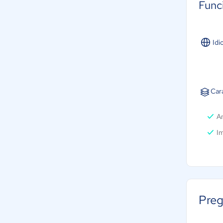
Func
Idi
Car
A
Im
Preg