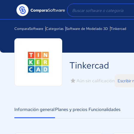
ComparaSoftware
Categorías
Software de Modelado 3D
Tinkercad
Tinkercad
Aún sin calificación
Escribir
Información general
Planes y precios
Funcionalidades