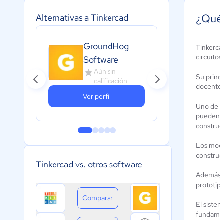
¿Qué
Alternativas a Tinkercad
GroundHog
Tinkerca
Loo
circuito
Software
A
Aún sin
c
Su princ
calificación
docentes
Ver perfil
Uno de l
pueden 
constru
Los mod
constru
Tinkercad vs. otros software
Además 
prototi
Comparar
El siste
fundame