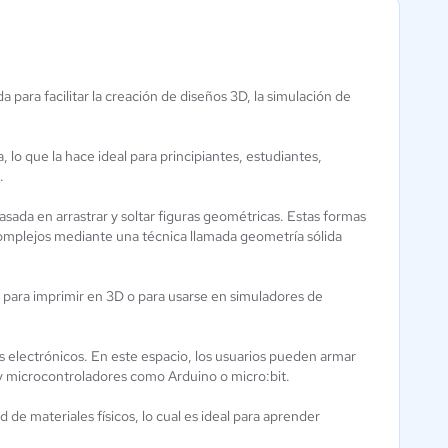
para facilitar la creación de diseños 3D, la simulación de
Onshape
Fusion 360
Modelado 3D
Aún sin
calificación
0 / 5
 lo que la hace ideal para principiantes, estudiantes,
.
asada en arrastrar y soltar figuras geométricas. Estas formas
omplejos mediante una técnica llamada geometría sólida
para imprimir en 3D o para usarse en simuladores de
 electrónicos. En este espacio, los usuarios pueden armar
y microcontroladores como Arduino o micro:bit.
 de materiales físicos, lo cual es ideal para aprender