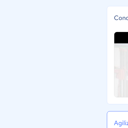
Cono
Agil