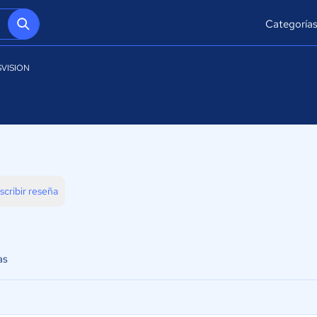
Categoría
SVISION
scribir reseña
as