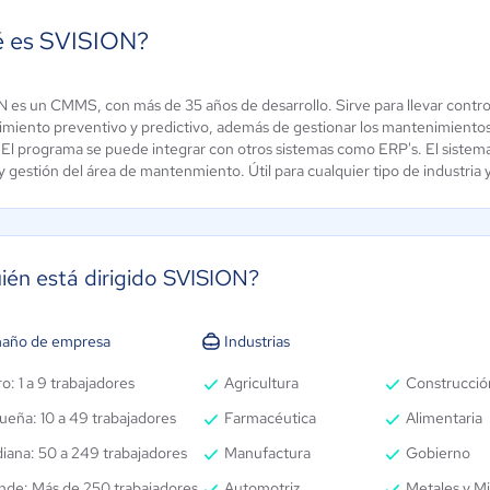
 es SVISION?
 es un CMMS, con más de 35 años de desarrollo. Sirve para llevar control 
ie Systems
Fracttal One
miento preventivo y predictivo, además de gestionar los mantenimientos n
ún sin
 El programa se puede integrar con otros sistemas como ERP's. El sistema 
4.3 / 5
alificación
y gestión del área de mantenmiento. Útil para cualquier tipo de industria 
ién está dirigido SVISION?
año de empresa
Industrias
o: 1 a 9 trabajadores
Agricultura
Construcció
ueña: 10 a 49 trabajadores
Farmacéutica
Alimentaria
iana: 50 a 249 trabajadores
Manufactura
Gobierno
nde: Más de 250 trabajadores
Automotriz
Metales y Mi