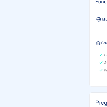
Func
Idi
Car
G
Ge
P
Preg