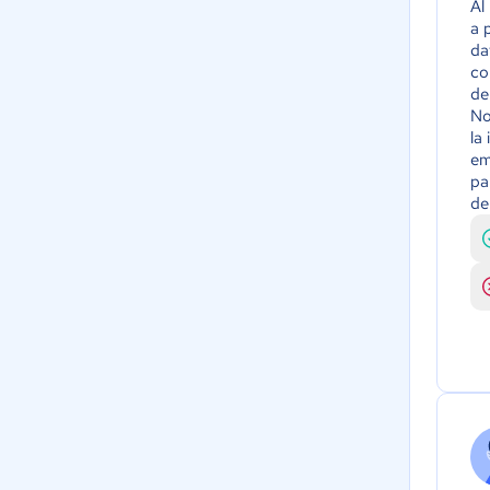
Al
a 
da
co
de
No
la
em
pa
de