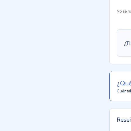
No se h
¿T
¿Qué
Cuéntal
Rese