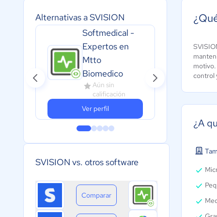
¿Qué
Alternativas a SVISION
Softmedical -
Expertos en
SVISION
All
manteni
Mtto
A
motivo.
Biomedico
c
control 
Aún sin
calificación
Ver perfil
¿A qu
Tam
SVISION vs. otros software
Micr
Peq
Comparar
Med
Gra