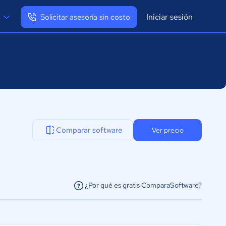
Iniciar sesión
s
Solicitar asesoría sin costo
Ver mi perfil
Cerrar sesión
Comparar software
Ver precio
¿Por qué es gratis ComparaSoftware?
facilitar la conexión