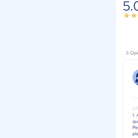
5.
5 Opi
07
1.
qu
Pe
pl