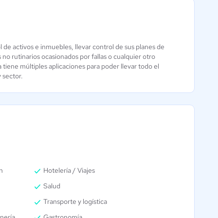
de activos e inmuebles, llevar control de sus planes de
eMaint CMMS
eMaint CMMS
o rutinarios ocasionados por fallas o cualquier otro
tiene múltiples aplicaciones para poder llevar todo el
4.1 / 5
4.1 / 5
y sector.
n
Hotelería / Viajes
Salud
Transporte y logística
nería
Gastronomía