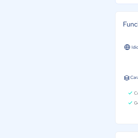
Func
Idi
Car
C
G