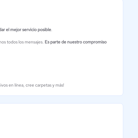
Exablox
dar el mejor servicio posible
.
Intercambio de
mos todos los mensajes.
Es parte de nuestro compromiso
Archivos
0 / 5
ivos en línea, cree carpetas y más!