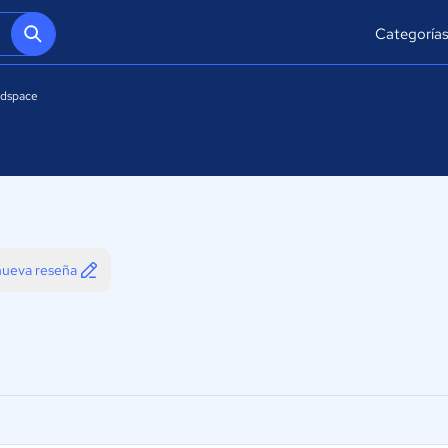
Categoría
dspace
 nueva reseña