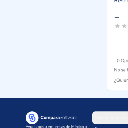
Rese
-
0 Opi
No se 
¿Quier
Nuestra empresa
Ayudamos a empresas de México a