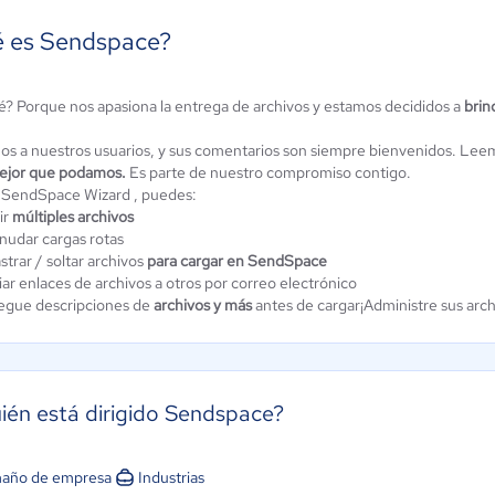
 es Sendspace?
é? Porque nos apasiona la entrega de archivos y estamos decididos a
brin
Dropbox
iCloud
os a nuestros usuarios, y sus comentarios son siempre bienvenidos. Lee
3.4 / 5
4.5 / 5
mejor que podamos.
Es parte de nuestro compromiso contigo.
SendSpace Wizard , puedes:
ir
múltiples archivos
nudar cargas rotas
strar / soltar archivos
para cargar en SendSpace
ar enlaces de archivos a otros por correo electrónico
egue descripciones de
archivos y más
antes de cargar¡Administre sus arch
ién está dirigido Sendspace?
año de empresa
Industrias