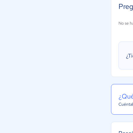
Preg
No se h
¿T
¿Qué
Cuéntal