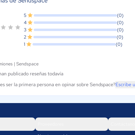
ñas de Sendspace
5
(0)
4
(0)
3
(0)
2
(0)
1
(0)
niones |
Sendspace
han publicado reseñas todavía
es ser la primera persona en opinar sobre Sendspace?
Escribe 
Proveedores
Contáctano