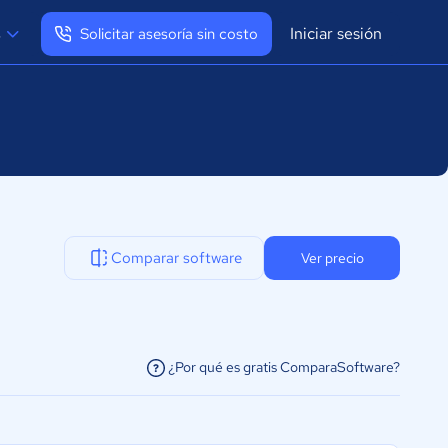
Iniciar sesión
s
Solicitar asesoría sin costo
Ver mi perfil
Cerrar sesión
Comparar software
Ver precio
¿Por qué es gratis ComparaSoftware?
facilitar la conexión