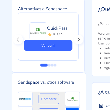
¿Qué
Alternativas a Sendspace
¿Por qu
QuickPass
Valoram
4.3 / 5
ser lo 
Usando 
Ver perfil
Sub
Rea
Arra
Envi
Agr
Sendspace vs. otros software
¿A qu
Comparar
Tam