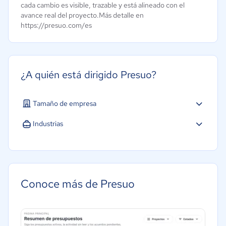
cada cambio es visible, trazable y está alineado con el
avance real del proyecto.Más detalle en
https://presuo.com/es
¿A quién está dirigido Presuo?
Tamaño de empresa
Micro: 1 a 9 trabajadores
Industrias
Pequeña: 10 a 49 trabajadores
Construcción
Mediana: 50 a 249 trabajadores
Conoce más de Presuo