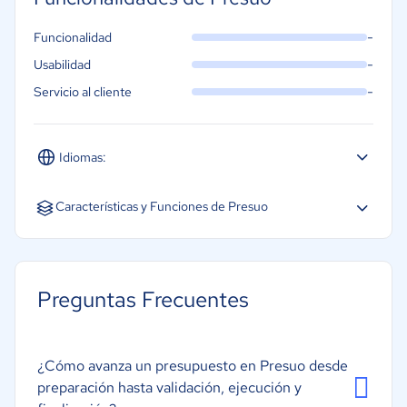
-
Funcionalidad
-
Usabilidad
-
Servicio al cliente
Idiomas:
Español
Inglés
Características y Funciones de Presuo
Acceso móvil
Edificios residenciales
Preguntas Frecuentes
Gestión de subcontratistas
Pedidos de cambio
¿Cómo avanza un presupuesto en Presuo desde
Seguimiento de presupuestos/Costes de trabajo
preparación hasta validación, ejecución y