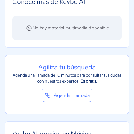
Conoce más de Keybe AI
Bienes raíces
Minorista
Software / TI
No hay material multimedia disponible
Financiera
Salud
Transporte y logística
Automotriz
Agiliza tu búsqueda
Moda y textiles
Agenda una llamada de 10 minutos para consultar tus dudas
con nuestros expertos.
Es gratis
.
Agendar llamada
Keybe AI precios en México