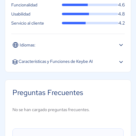
4.6
Funcionalidad
4.8
Usabilidad
4.2
Servicio al cliente
Idiomas:
Español
Inglés
Características y Funciones de Keybe AI
Desarrollo sin código
Chat en vivo
Preguntas Frecuentes
Reconocimiento de intenciones
Chatbot
No se han cargado preguntas frecuentes.
Métrica de rendimiento
Asistente virtual
Desarrollo sin código