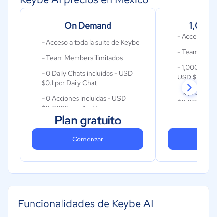
On Demand
1,000 
- Acceso a to
- Acceso a toda la suite de Keybe
- Team Membe
- Team Members ilimitados
- 1,000 Daily
- 0 Daily Chats incluidos - USD
USD $0.1 por
$0.1 por Daily Chat
- 10,000 Acc
- 0 Acciones incluidas - USD
$0.0036 por
$0.0036 por Acción
$
Plan gratuito
- Email y S
- Email y SMS desde USD
$0.0036
$0.0036
Comenzar
Co
Funcionalidades de Keybe AI