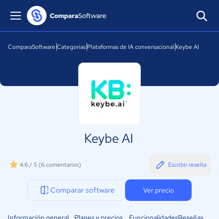
ComparaSoftware
Categorías
Plataformas de IA conversacional
Keybe AI
Keybe AI
4.6 / 5
(6 comentarios)
Escribir reseña
Comparar software
Ver precio
Información general
Planes y precios
Funcionalidades
Reseñas