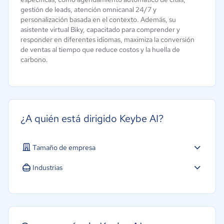
gestión de leads, atención omnicanal 24/7 y
personalización basada en el contexto. Además, su
asistente virtual Biky, capacitado para comprender y
responder en diferentes idiomas, maximiza la conversión
de ventas al tiempo que reduce costos y la huella de
carbono.
¿A quién está dirigido Keybe AI?
Tamaño de empresa
Pequeña: 10 a 49 trabajadores
Industrias
Mediana: 50 a 249 trabajadores
Educación
Grande: Más de 250 trabajadores
Hotelería / Viajes
Farmacéutica