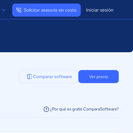
Iniciar sesión
s
Solicitar asesoría sin costo
Ver mi perfil
Cerrar sesión
Comparar software
Ver precio
¿Por qué es gratis ComparaSoftware?
facilitar la conexión