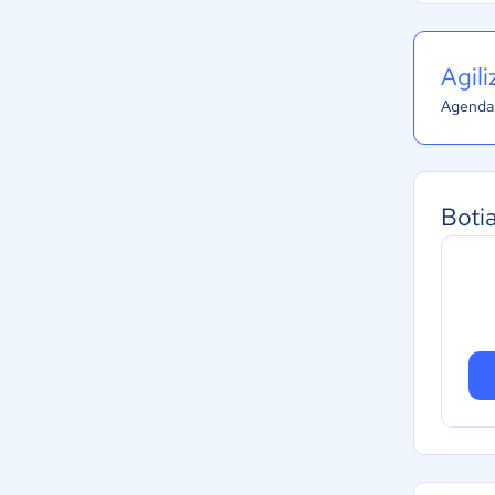
Agil
Agenda 
Boti