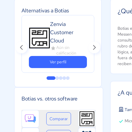
¿Qué
Alternativas a Botias
Zenvia
Sal
Botias 
Customer
Messeng
Age
Cloud
consult
A
rubro d
Aún sin
c
lógica,
calificación
fuera d
Ver perfil
reciben 
¿A qu
Botias vs. otros software
Tam
Comparar
Micr