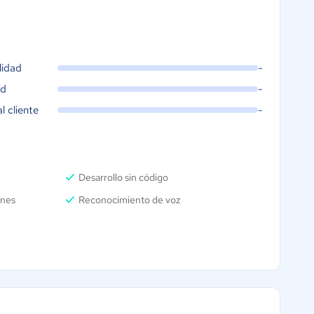
lidad
-
ad
-
al cliente
-
Desarrollo sin código
ones
Reconocimiento de voz