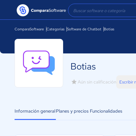
ComparaSoftware
Categorías
Software de Chatbot
Botias
Botias
Aún sin calificación
Escribir
Información general
Planes y precios
Funcionalidades