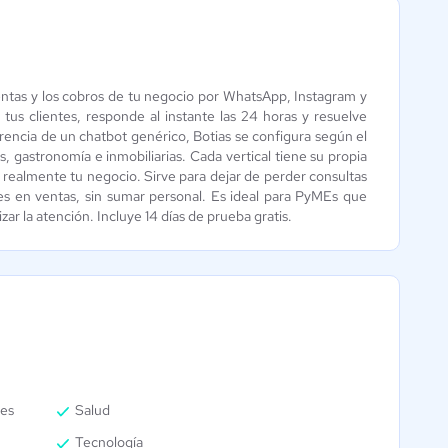
ventas y los cobros de tu negocio por WhatsApp, Instagram y
LiveConnect
Creatio Studio
tus clientes, responde al instante las 24 horas y resuelve
Chat
Aún sin
erencia de un chatbot genérico, Botias se configura según el
calificación
4.8 / 5
, gastronomía e inmobiliarias. Cada vertical tiene su propia
 realmente tu negocio. Sirve para dejar de perder consultas
es en ventas, sin sumar personal. Es ideal para PyMEs que
r la atención. Incluye 14 días de prueba gratis.
es
Salud
Tecnología