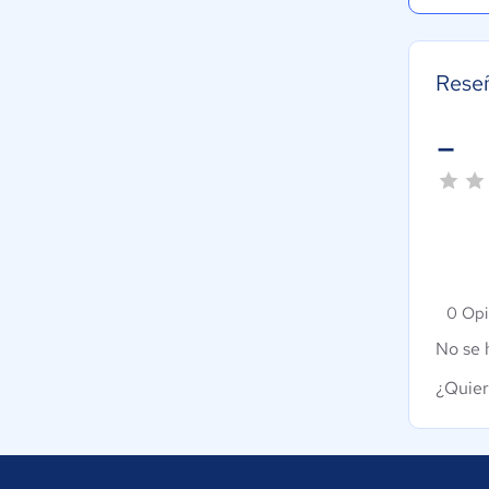
Reseñ
-
0 Opi
No se 
¿Quier