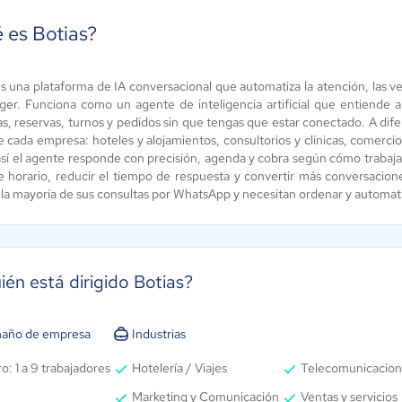
 es Botias?
esforce
es una plataforma de IA conversacional que automatiza la atención, las 
Sellia
er. Funciona como un agente de inteligencia artificial que entiende a 
ntforce
as, reservas, turnos y pedidos sin que tengas que estar conectado. A dif
3.5 / 5
ún sin
e cada empresa: hoteles y alojamientos, consultorios y clínicas, comercios
alificación
 así el agente responde con precisión, agenda y cobra según cómo trabaja
e horario, reducir el tiempo de respuesta y convertir más conversacion
la mayoría de sus consultas por WhatsApp y necesitan ordenar y automatiza
ién está dirigido Botias?
año de empresa
Industrias
o: 1 a 9 trabajadores
Hotelería / Viajes
Telecomunicacion
Marketing y Comunicación
Ventas y servicios