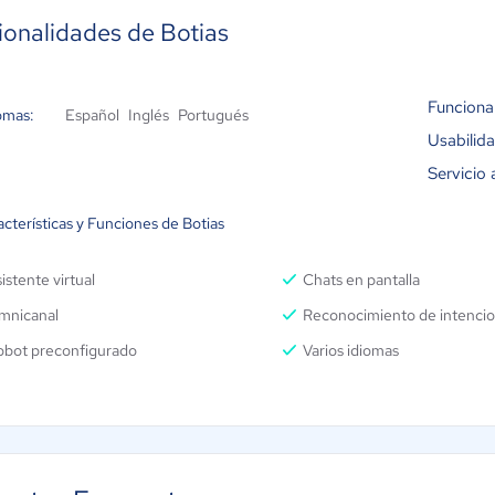
ionalidades de Botias
Funciona
omas:
Español
Inglés
Portugués
Usabilid
Servicio 
cterísticas y Funciones de Botias
istente virtual
Chats en pantalla
mnicanal
Reconocimiento de intenci
obot preconfigurado
Varios idiomas