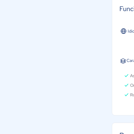
Func
Idi
Cara
As
O
R