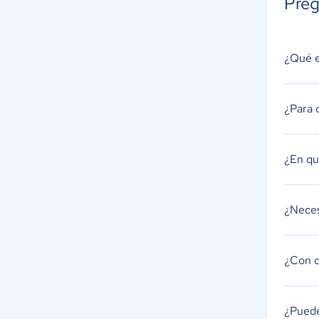
Preg
¿Qué e
¿Para 
¿En qu
¿Neces
¿Con q
¿Puede