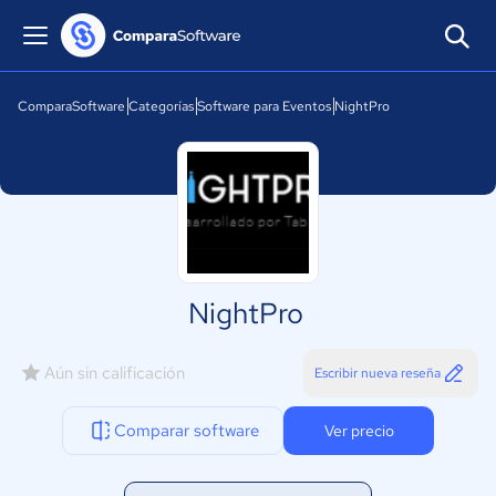
ComparaSoftware
Categorías
Software para Eventos
NightPro
NightPro
Aún sin calificación
Escribir nueva reseña
Comparar software
Ver precio