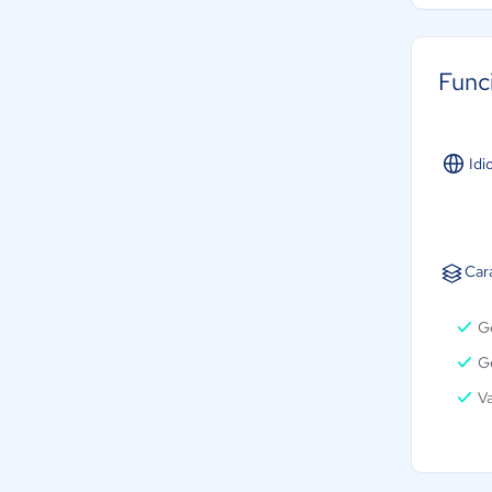
Func
Idi
Car
Ge
G
Va