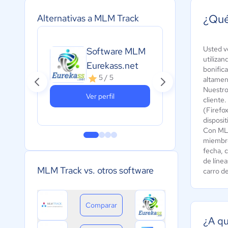
¿Qué
Alternativas a MLM Track
Usted v
Software MLM
Int
utilizan
Eurekass.net
MLM
bonific
5 / 5
5
altament
Nuestro
Ver perfil
cliente
(Firefo
disposi
Con MLM
miembro
fecha, c
de línea
MLM Track vs. otros software
carro de
Comparar
¿A qu