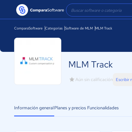
ComparaSoftware
Categorías
Software de MLM
MLM Track
MLM Track
Aún sin calificación
Escribir
Información general
Planes y precios
Funcionalidades