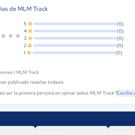
ñas de MLM Track
5
(0)
4
(0)
3
(0)
2
(0)
1
(0)
niones |
MLM Track
han publicado reseñas todavía
es ser la primera persona en opinar sobre MLM Track?
Escribe 
Proveedores
Contáctano