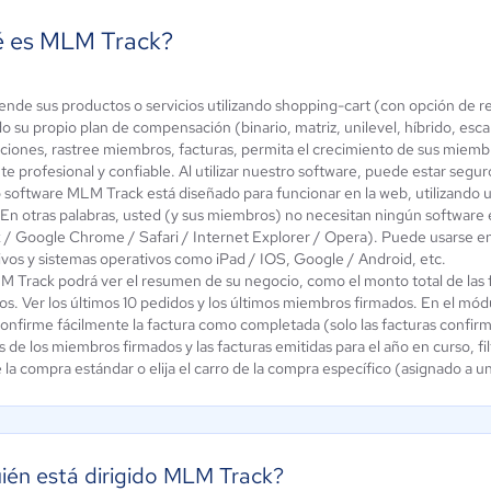
 es MLM Track?
ende sus productos o servicios utilizando shopping-cart (con opción de re
egrated
WorkTic
do su propio plan de compensación (binario, matriz, unilevel, híbrido, escal
 Software
aciones, rastree miembros, facturas, permita el crecimiento de sus miembro
4.8 / 5
 / 5
e profesional y confiable. Al utilizar nuestro software, puede estar segur
 software MLM Track está diseñado para funcionar en la web, utilizando u
. En otras palabras, usted (y sus miembros) no necesitan ningún software
x / Google Chrome / Safari / Internet Explorer / Opera). Puede usarse 
tivos y sistemas operativos como iPad / IOS, Google / Android, etc.
 Track podrá ver el resumen de su negocio, como el monto total de las fac
s. Ver los últimos 10 pedidos y los últimos miembros firmados. En el mód
onfirme fácilmente la factura como completada (solo las facturas confirma
s de los miembros firmados y las facturas emitidas para el año en curso, filt
 la compra estándar o elija el carro de la compra específico (asignado a 
ién está dirigido MLM Track?