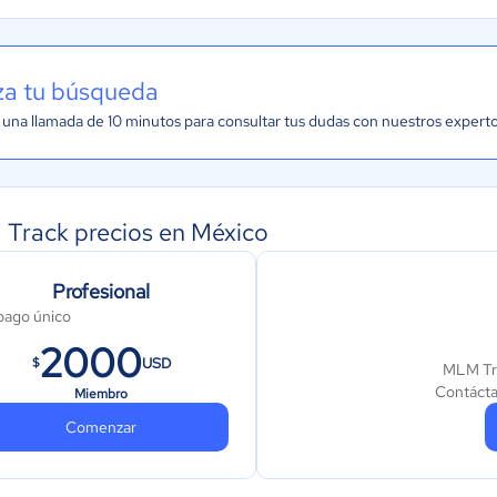
iza tu búsqueda
una llamada de 10 minutos para consultar tus dudas con nuestros expert
Track precios en México
Profesional
pago único
2000
USD
$
MLM Tra
Contácta
Miembro
Comenzar