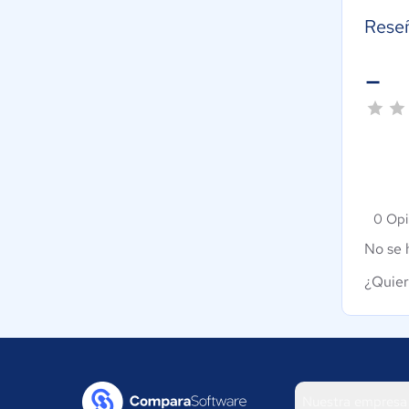
Rese
-
0 Opi
No se 
¿Quier
Nuestra empresa