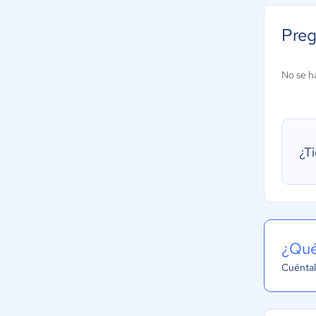
Preg
No se h
¿T
¿Qué
Cuéntal