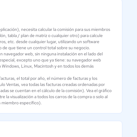
plicación), necesita calcular la comisión para sus miembros
NetworkSoft
ón, tabla / plan de matriz o cualquier otro) para calcule
s, etc. desde cualquier lugar, utilizando un software
0 / 5
o de que tiene un control total sobre su negocio.
n navegador web, sin ninguna instalación en el lado del
 especial, excepto uno que ya tiene: su navegador web
en Windows, Linux, Macintosh y en todos los demás
turas, el total por año, el número de facturas y los
ulo Ventas, vea todas las facturas creadas ordenadas por
das se cuentan en el cálculo de la comisión). Vea el gráfico
re la visualización a todos los carros de la compra o solo al
un miembro específico).