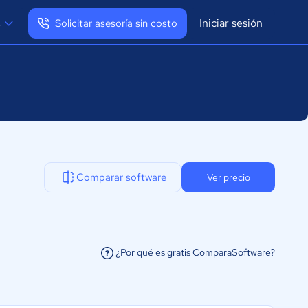
Iniciar sesión
s
Solicitar asesoría sin costo
Ver mi perfil
Cerrar sesión
Comparar software
Ver precio
¿Por qué es gratis ComparaSoftware?
facilitar la conexión