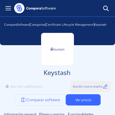
ComparaSoftware
Categorías
Certificate Lifecycle Management
Keystash
Keystash
Aún sin calificación
Escribir nueva reseña
Comparar software
Ver precio
Información general
Planes y precios
Funcionalidades