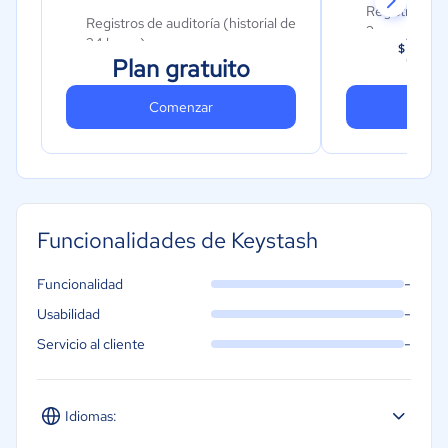
Registros de a
Registros de auditoría (historial de
3 meses)
26
24 horas)
$
Plan gratuito
Acceso API
Acceso API
Comenzar
Co
Funcionalidades de Keystash
-
Funcionalidad
-
Usabilidad
-
Servicio al cliente
Idiomas: