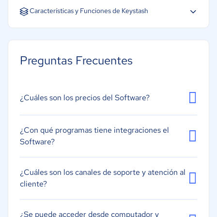
Inglés
Características y Funciones de Keystash
Controles de acceso/permisos
Gestión de Acceso
Preguntas Frecuentes
Panel de actividades
Pista de auditoría
Gestión de Credenciales
¿Cuáles son los precios del Software?
Autenticación de múltiples factores
Permisos basados en roles
¿Con qué programas tiene integraciones el
Software?
Autenticación de dos factores
Gestión de usuarios
¿Cuáles son los canales de soporte y atención al
API
cliente?
¿Se puede acceder desde computador y