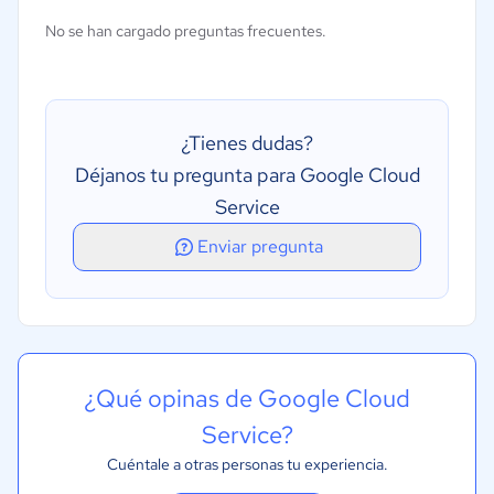
Ayuda de idioma
No se han cargado preguntas frecuentes.
Gestión de base de datos
Analítica
Escalado automático
¿Tienes dudas?
Almacenamiento
Déjanos tu pregunta para Google Cloud
Redes
Service
Maquinas virtuales
Enviar pregunta
Integración de aplicaciones
Transformación de datos
¿Qué opinas de Google Cloud
Service?
Cuéntale a otras personas tu experiencia.