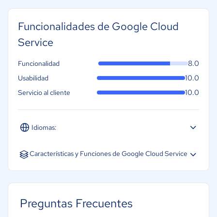
Funcionalidades de Google Cloud
Service
8.0
Funcionalidad
10.0
Usabilidad
10.0
Servicio al cliente
Idiomas:
Español
Inglés
Portugués
Características y Funciones de Google Cloud Service
Implementación de aplicaciones
Herramientas de desarrollo
Preguntas Frecuentes
Entorno de desarrollo