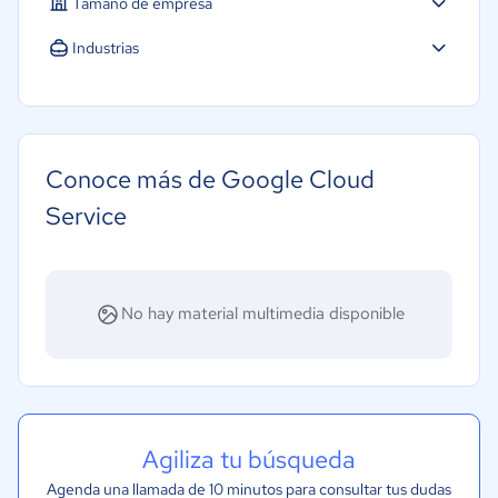
Tamaño de empresa
Micro: 1 a 9 trabajadores
Industrias
Pequeña: 10 a 49 trabajadores
Software / TI
Mediana: 50 a 249 trabajadores
Gobierno
Grande: Más de 250 trabajadores
Conoce más de Google Cloud
Service
No hay material multimedia disponible
Agiliza tu búsqueda
Agenda una llamada de 10 minutos para consultar tus dudas