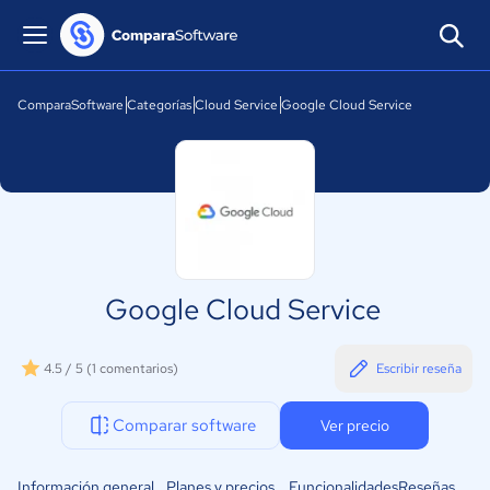
ComparaSoftware
Categorías
Cloud Service
Google Cloud Service
Google Cloud Service
4.5 / 5
(1 comentarios)
Escribir reseña
Comparar software
Ver precio
Información general
Planes y precios
Funcionalidades
Reseñas