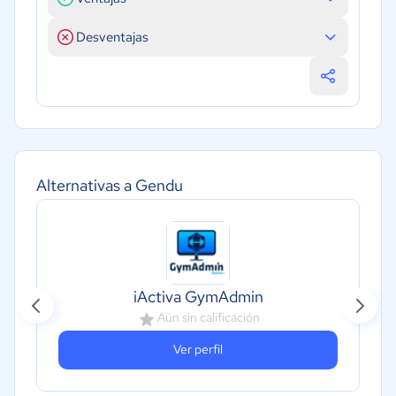
Desventajas
Alternativas a Gendu
iActiva GymAdmin
Aún sin calificación
Ver perfil