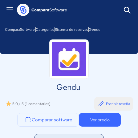
ComparaSoftware
Categorías
Sistema de reservas
Gendu
Gendu
5.0 / 5
(1 comentarios)
Escribir reseña
Comparar software
Ver precio