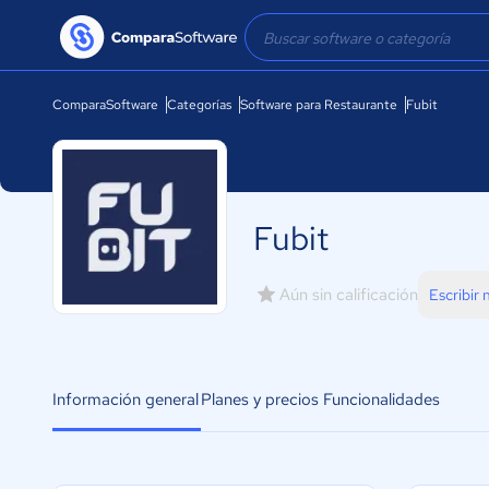
ComparaSoftware
Categorías
Software para Restaurante
Fubit
Fubit
Aún sin calificación
Escribir
Información general
Planes y precios
Funcionalidades