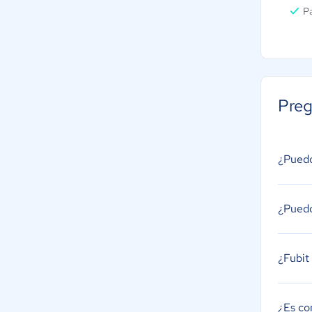
Pa
Preg
¿Puedo
¿Puedo
¿Fubit 
¿Es co