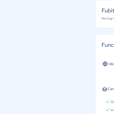
Fubi
No hay 
Func
Idi
Cara
Ge
In