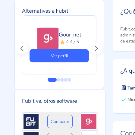
¿Qué
Alternativas a Fubit
Fubit.c
Gal
Gour-net
administ
Res
de esta
4.4 / 5
5
Ver perfil
¿A qu
Tam
Micr
Fubit vs. otros software
Comparar
Cono