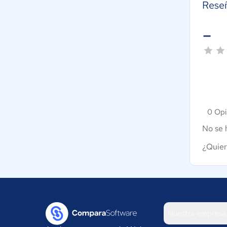
Reseñ
-
0 Opi
No se 
¿Quier
Nuestra empresa