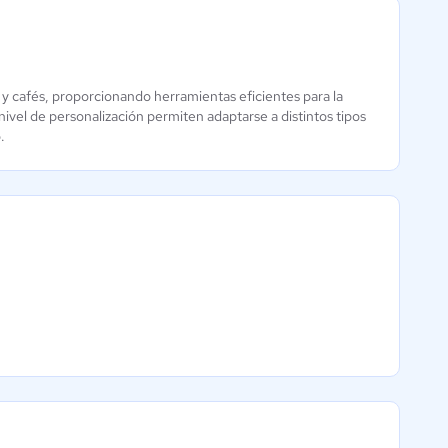
 y cafés, proporcionando herramientas eficientes para la
Popapp
Foodiv
o nivel de personalización permiten adaptarse a distintos tipos
Restaurantes
Aún sin
.
calificación
4.9 / 5