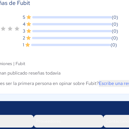
as de Fubit
5
(0)
4
(0)
3
(0)
2
(0)
1
(0)
niones |
Fubit
han publicado reseñas todavía
es ser la primera persona en opinar sobre Fubit?
Escribe una re
Proveedores
Contáctano