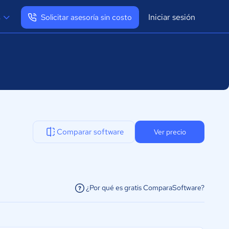
Iniciar sesión
s
Solicitar asesoría sin costo
Ver mi perfil
Cerrar sesión
Comparar software
Ver precio
¿Por qué es gratis ComparaSoftware?
facilitar la conexión