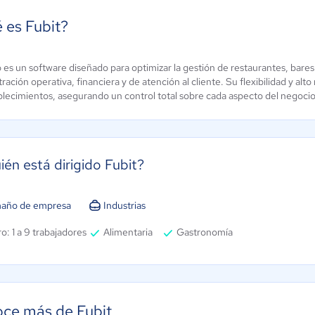
 es Fubit?
o es un software diseñado para optimizar la gestión de restaurantes, bares
-Da
Presik
ración operativa, financiera y de atención al cliente. Su flexibilidad y alt
taurantes
Aún sin
blecimientos, asegurando un control total sobre cada aspecto del negocio
calificación
 / 5
ién está dirigido Fubit?
año de empresa
Industrias
o: 1 a 9 trabajadores
Alimentaria
Gastronomía
ce más de Fubit