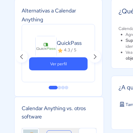
¿Qué
Alternativas a Calendar
Anything
Calenda
Agr
Sup
QuickPass
Au
iden
4.3 / 5
Vea
obj
Ver perfil
¿A qu
Tam
Calendar Anything vs. otros
software