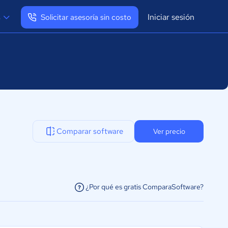
Iniciar sesión
s
Solicitar asesoría sin costo
Ver mi perfil
Cerrar sesión
Comparar software
Ver precio
¿Por qué es gratis ComparaSoftware?
facilitar la conexión