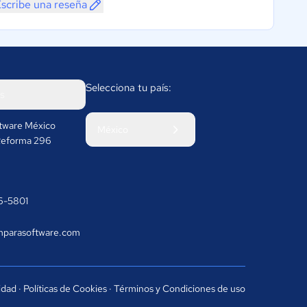
scribe una reseña
Selecciona tu país:
s
tware México
México
a Reforma 296
6-5801
mparasoftware.com
cidad
·
Políticas de Cookies
·
Términos y Condiciones de uso