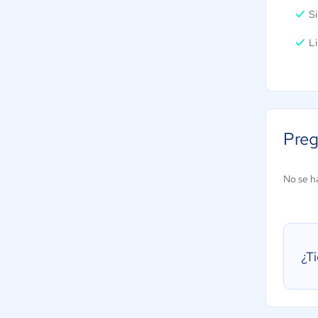
Si
Li
Preg
No se h
¿T