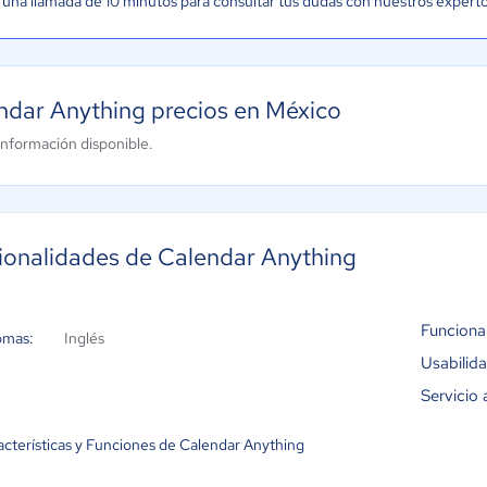
una llamada de 10 minutos para consultar tus dudas con nuestros expert
ndar Anything precios en México
información disponible.
ionalidades de Calendar Anything
Funciona
omas:
Inglés
Usabilid
Servicio 
acterísticas y Funciones de Calendar Anything