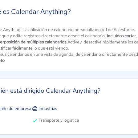
 es Calendar Anything?
r Anything: La aplicación de calendario personalizado # 1 de Salesforce.
egue y edite registros directamente desde el calendario,
incluidos cortar,
Whatspot
erposición de múltiples calendarios.
Active / desactive rápidamente los ca
rora Inbox
tificar fácilmente lo que está viendo.
Aún sin
3.9 / 5
 sus calendarios en una vista de agenda, de calendario directamente desd
calificación
eto
ién está dirigido Calendar Anything?
año de empresa
Industrias
Transporte y logística