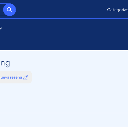
Categoría
g
ing
 nueva reseña