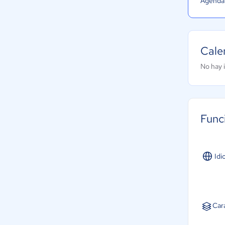
Agenda 
Cale
No hay 
Func
Idi
Car