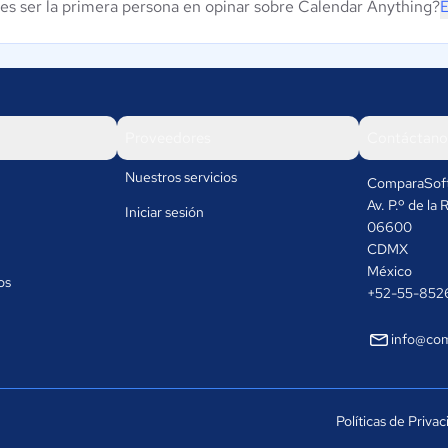
es ser la primera persona en opinar sobre Calendar Anything?
E
Proveedores
Contáctano
Nuestros servicios
ComparaSof
Av. P.º de l
Iniciar sesión
06600
CDMX
México
os
+52-55-852
info@co
Políticas de Priva