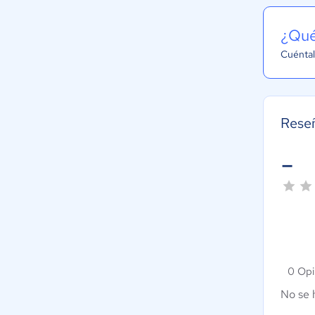
¿Qué
Cuéntal
Rese
-
0 Opi
No se 