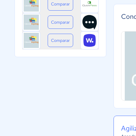
Comparar
Cono
Comparar
Comparar
Agil