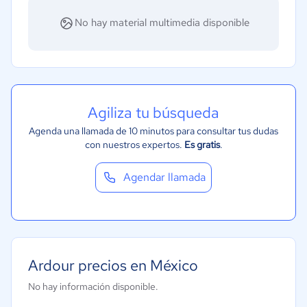
Seguros
No hay material multimedia disponible
Legales
Farmacéutica
Bienes raíces
Minorista
Agiliza tu búsqueda
Software / TI
Agenda una llamada de 10 minutos para consultar tus dudas
con nuestros expertos.
Es gratis
.
Telecomunicaciones
Financiera
Agendar llamada
Alimentaria
Salud
Manufactura
ONG
Ardour precios en México
Gobierno
No hay información disponible.
Transporte y logística