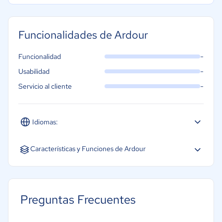
Marketing y Comunicación
Automotriz
Funcionalidades de Ardour
-
Funcionalidad
-
Usabilidad
-
Servicio al cliente
Idiomas:
Español
Inglés
Portugués
Características y Funciones de Ardour
Grabación de audio
Instrumentos virtuales de software
Preguntas Frecuentes
Edición MIDI
Otros instrumentos