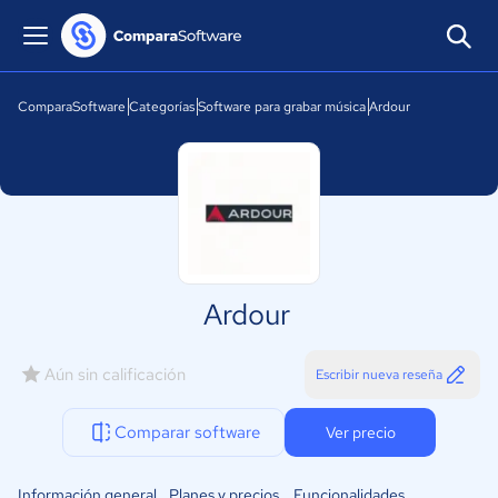
ComparaSoftware
Categorías
Software para grabar música
Ardour
Ardour
Aún sin calificación
Escribir nueva reseña
Comparar software
Ver precio
Información general
Planes y precios
Funcionalidades