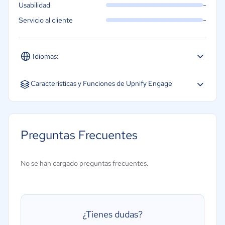
-
Usabilidad
-
Servicio al cliente
Idiomas:
Español
Inglés
Portugués
Características y Funciones de Upnify Engage
Captura de clientes potenciales
Base de datos de contactos
Preguntas Frecuentes
Integración de base de datos de clientes potenciales
Validación de datos
No se han cargado preguntas frecuentes.
¿Tienes dudas?