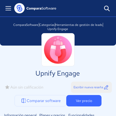
ComparaSoftware
Categorías
Herramientas de gestión de leads
Upnify Engage
Upnify Engage
Aún sin calificación
Escribir nueva reseña
Comparar software
Ver precio
Información general
Planes y precios
Funcionalidades