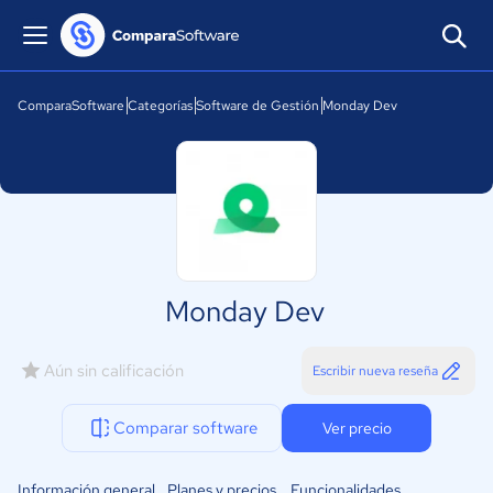
ComparaSoftware
Categorías
Software de Gestión
Monday Dev
Monday Dev
Aún sin calificación
Escribir nueva reseña
Comparar software
Ver precio
Información general
Planes y precios
Funcionalidades