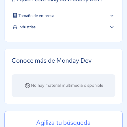
Tamaño de empresa
Micro: 1 a 9 trabajadores
Industrias
Pequeña: 10 a 49 trabajadores
Agricultura
Mediana: 50 a 249 trabajadores
Construcción
Grande: Más de 250 trabajadores
Educación
Conoce más de Monday Dev
Energía
Hotelería / Viajes
Seguros
No hay material multimedia disponible
Legales
Farmacéutica
Bienes raíces
Minorista
Agiliza tu búsqueda