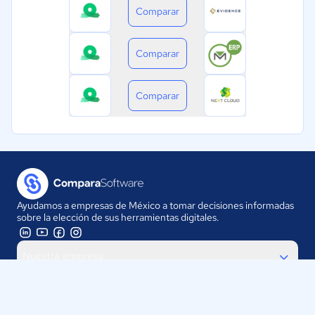
Comparar
Comparar
Comparar
Ayudamos a empresas de México a tomar decisiones informadas
sobre la elección de sus herramientas digitales.
Nuestra empresa
Proveedores