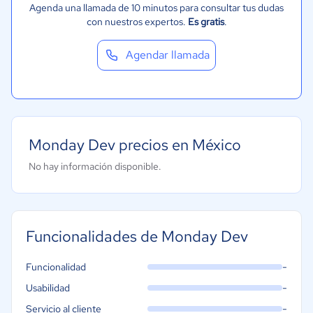
Software / TI
Agenda una llamada de 10 minutos para consultar tus dudas
con nuestros expertos.
Es gratis
.
Telecomunicaciones
Financiera
Agendar llamada
Alimentaria
Salud
Manufactura
ONG
Monday Dev precios en México
Gobierno
No hay información disponible.
Transporte y logística
Marketing y Comunicación
Automotriz
Funcionalidades de Monday Dev
-
Funcionalidad
-
Usabilidad
-
Servicio al cliente