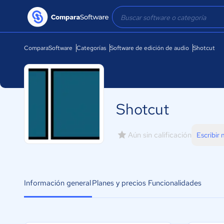
ComparaSoftware
Categorías
Software de edición de audio
Shotcut
Shotcut
Aún sin calificación
Escribir
Información general
Planes y precios
Funcionalidades