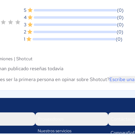
5
(0)
4
(0)
3
(0)
2
(0)
1
(0)
niones |
Shotcut
han publicado reseñas todavía
es ser la primera persona en opinar sobre Shotcut?
Escribe una
Proveedores
Contáctano
Nuestros servicios
ComparaSof