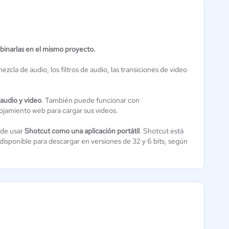
binarlas en el mismo proyecto.
Audacity
Aún sin
 mezcla de audio, los filtros de audio, las transiciones de video
calificación
 audio y video
. También puede funcionar con
ojamiento web para cargar sus videos.
ede usar
Shotcut como una aplicación portátil
. Shotcut está
disponible para descargar en versiones de 32 y 6 bits, según