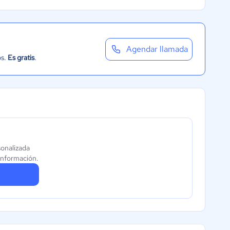
Agendar llamada
os.
Es gratis
.
sonalizada
información.