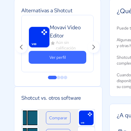
¿Qué
Alternativas a Shotcut
Movavi Video
Puede t
Pro
Editor
A
Algunas 
Aún sin
c
y otras
calificación
Ver perfil
Shotcut
complem
Cuando 
disponi
su comp
Shotcut vs. otros software
¿A qu
Comparar