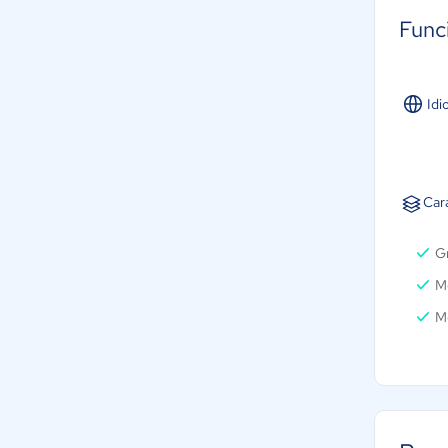
Func
Idi
Car
G
M
M