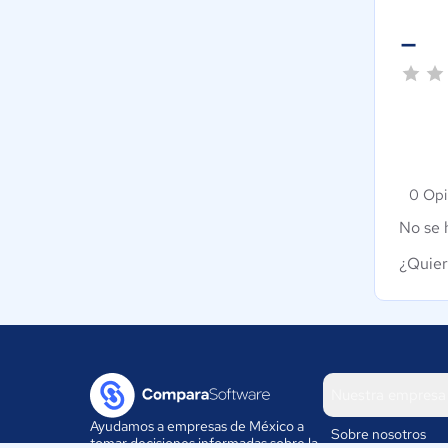
-
0 Opi
No se 
¿Quier
Nuestra empresa
Ayudamos a empresas de México a
Sobre nosotros
tomar decisiones informadas sobre la