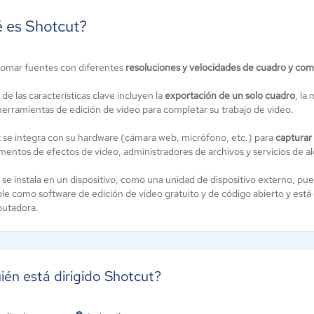
 es Shotcut?
omar fuentes con diferentes
resoluciones y velocidades de cuadro y com
 Tools
ReMasterMedia
ún sin
Aún sin
de las características clave incluyen la
exportación de un solo cuadro
, la
alificación
calificación
 herramientas de edición de video para completar su trabajo de video.
 se integra con su hardware (cámara web, micrófono, etc.) para
capturar
entos de efectos de video, administradores de archivos y servicios de al
se instala en un dispositivo, como una unidad de dispositivo externo, pu
ble como software de edición de video gratuito y de código abierto y está 
utadora.
ién está dirigido Shotcut?