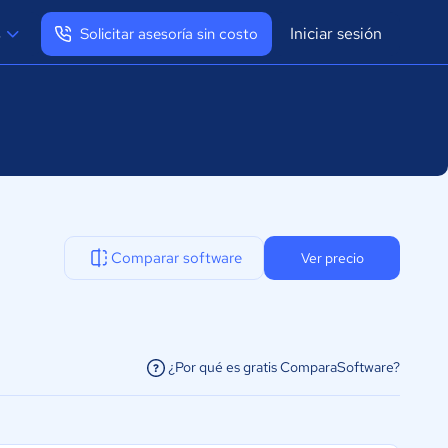
Iniciar sesión
s
Solicitar asesoría sin costo
Ver mi perfil
Cerrar sesión
Comparar software
Ver precio
¿Por qué es gratis ComparaSoftware?
facilitar la conexión