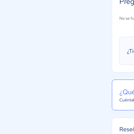
Preg
No se h
¿T
¿Qué
Cuéntal
Rese