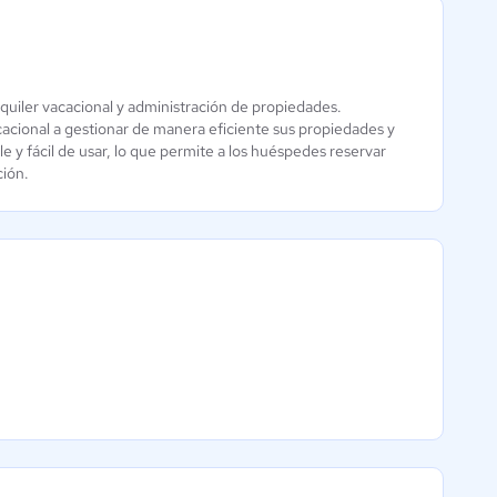
lquiler vacacional y administración de propiedades.
HotelRunner
acacional a gestionar de manera eficiente sus propiedades y
Aún sin
e y fácil de usar, lo que permite a los huéspedes reservar
calificación
ción.