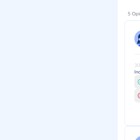
5 Opi
30
In