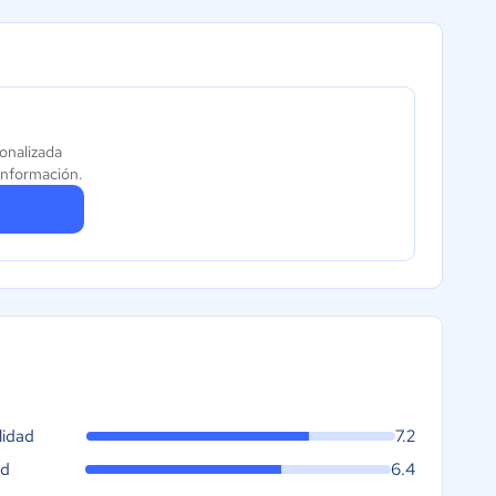
sonalizada
información.
lidad
7.2
ad
6.4