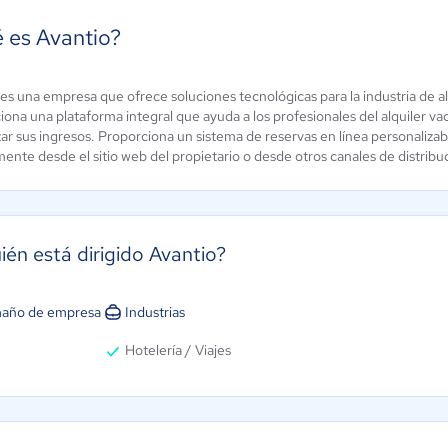
 es Avantio?
 es una empresa que ofrece soluciones tecnológicas para la industria de a
y
Icnea
iona una plataforma integral que ayuda a los profesionales del alquiler v
ún sin
Aún sin
r sus ingresos. Proporciona un sistema de reservas en línea personalizabl
alificación
calificación
ente desde el sitio web del propietario o desde otros canales de distribu
ién está dirigido Avantio?
año de empresa
Industrias
Hotelería / Viajes