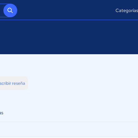
Categoría
scribir reseña
as