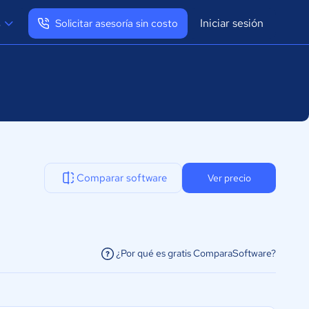
Iniciar sesión
s
Solicitar asesoría sin costo
Ver mi perfil
Cerrar sesión
Comparar software
Ver precio
¿Por qué es gratis ComparaSoftware?
facilitar la conexión