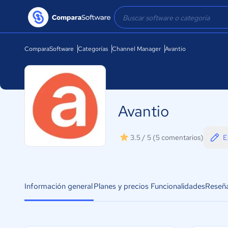
ComparaSoftware
Categorías
Channel Manager
Avantio
Avantio
E
3.5 / 5
(5 comentarios)
Información general
Planes y precios
Funcionalidades
Reseñ