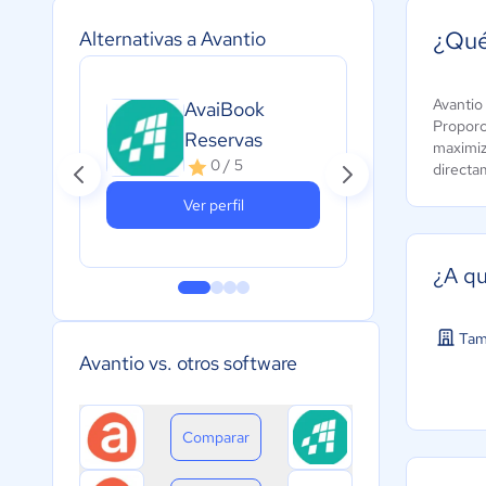
¿Qué
Alternativas a Avantio
Avantio
AvaiBook
Anf
Proporc
Reservas
A
maximiza
c
0 / 5
directam
Ver perfil
¿A qu
Tam
Avantio vs. otros software
Comparar