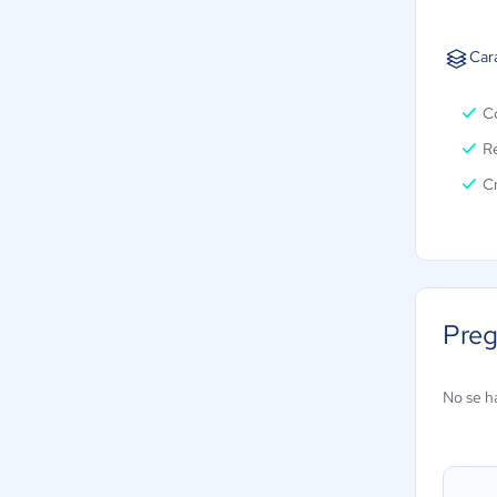
Cara
Co
Re
Cr
Preg
No se h