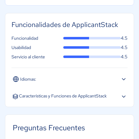
Funcionalidades de ApplicantStack
4.5
Funcionalidad
4.5
Usabilidad
4.5
Servicio al cliente
Idiomas:
Inglés
Características y Funciones de ApplicantStack
Análisis de CV
Portales de empleo
Preguntas Frecuentes
Evaluaciones