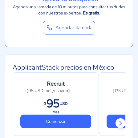
Agenda una llamada de 10 minutos para consultar tus dudas
con nuestros expertos.
Es gratis
.
Agendar llamada
ApplicantStack precios en México
Recruit
On
(95 USD mes/usuario)
(135 USD me
95
1
USD
$
$
Mes
Comenzar
Co