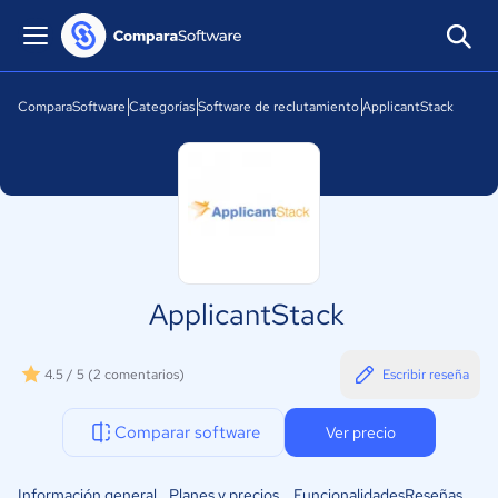
ComparaSoftware
Categorías
Software de reclutamiento
ApplicantStack
ApplicantStack
4.5 / 5
(2 comentarios)
Escribir reseña
Comparar software
Ver precio
Información general
Planes y precios
Funcionalidades
Reseñas